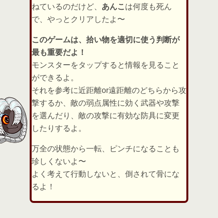
ねているのだけど、
あんこ
は何度も死ん
で、やっとクリアしたよ〜
このゲームは、拾い物を適切に使う判断が
最も重要だよ！
モンスターをタップすると情報を見ること
ができるよ。
それを参考に近距離or遠距離のどちらから攻
撃するか、敵の弱点属性に効く武器や攻撃
を選んだり、敵の攻撃に有効な防具に変更
したりするよ。
万全の状態から一転、ピンチになることも
珍しくないよ〜
よく考えて行動しないと、倒されて骨にな
るよ！