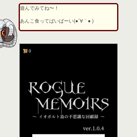
遊んでみてね〜！
あんこ食ってばいばーい(●´∀｀● )