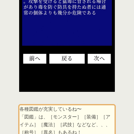
各種図鑑が充実しているね〜
「図鑑」は、［モンスター］［装備］［ア
イテム］［魔法］［武技］などなど、、、
［称号］［異名］もあるね！