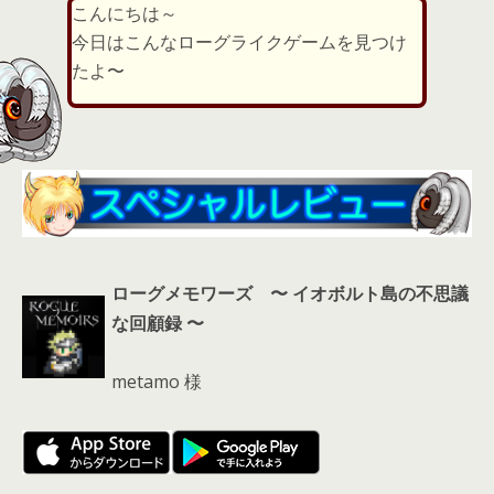
こんにちは～
er
a
l
今日はこんなローグライクゲームを見つけ
d
たよ〜
s
ローグメモワーズ 〜 イオボルト島の不思議
な回顧録 〜
metamo 様