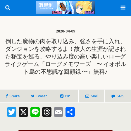
2020-04-09
倒した魔物の肉を取り込み、強さを手に入れ、
ダンジョンを攻略するよ！故人の生涯が記され
た秘宝を巡る、やり込み度の高い楽しいローグ
ライクゲーム「ローグメモワーズ 〜 イオボル
ト島の不思議な回顧録 〜」無料♪
Share
Tweet
Pin
Mail
SMS
T
X
Li
T
E
共
w
n
h
m
有
itt
e
re
ai