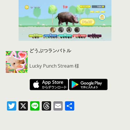
どうぶつランバトル
Lucky Punch Stream 様
T
X
Li
T
E
共
w
n
h
m
有
itt
e
re
ai