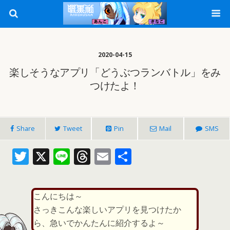
2020-04-15
楽しそうなアプリ「どうぶつランバトル」をみ
つけたよ！
Share
Tweet
Pin
Mail
SMS
T
X
Li
T
E
共
w
n
h
m
有
itt
e
re
ai
こんにちは～
er
a
l
さっきこんな楽しいアプリを見つけたか
d
ら、急いでかんたんに紹介するよ～