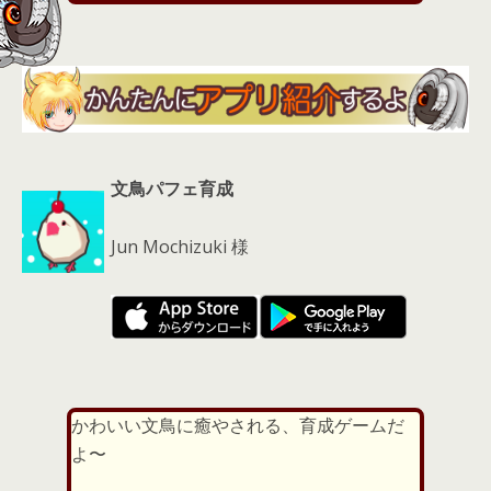
s
文鳥パフェ育成
Jun Mochizuki 様
かわいい文鳥に癒やされる、育成ゲームだ
よ〜