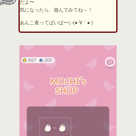
だよ〜
気になったら、遊んでみてね～！
あんこ食ってばいばーい(●´∀｀● )