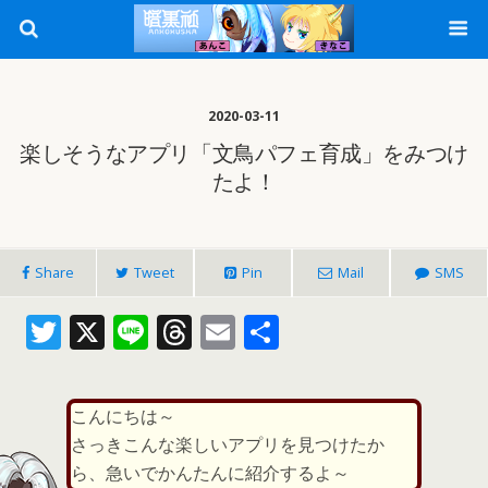
2020-03-11
楽しそうなアプリ「文鳥パフェ育成」をみつけ
たよ！
Share
Tweet
Pin
Mail
SMS
T
X
Li
T
E
共
w
n
h
m
有
itt
e
re
ai
こんにちは～
er
a
l
さっきこんな楽しいアプリを見つけたか
d
ら、急いでかんたんに紹介するよ～