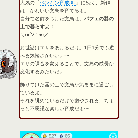
人気の「
ペンギン育成3D
」に続く、新作
は、かわいい文鳥を育てるよ。
自分で名前をつけた文鳥は、
パフェの器の
上で暮らすよ！
＼(●´∀｀●)／
お世話はエサをあげるだけ。1日1分でも遊
べる気軽さがいいよ〜
エサの調合を変えることで、文鳥の成長が
変化するみたいだよ。
飾りつけた器の上で文鳥が気ままに過ごし
ているよ。
それを眺めているだけで癒やされる、ちょ
っと不思議な楽しい育成だよ〜