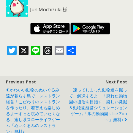
Jun Mochizuki 様
T
X
Li
T
E
共
w
n
h
m
有
itt
e
re
ai
er
a
l
Previous Post
Next Post
d
かわいい動物のぬいぐるみ
凍ってしまった動物達を掘っ
s
達が暮らす島で、レストラン
て、解凍するよ！！廃れた動物
経営！こだわりのレストラン
園の復活を目指す、楽しい発掘
を作ったり、着替えも楽しめ
＆動物園経営シミュレーション
るよ〜ずっと眺めていたくな
ゲーム「氷の動物園～Ice Zoo
る、癒し系スローライフゲー
～」無料♪
ム「ぬいぐるみのレストラ
ン」無料♪