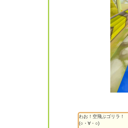
わお！空飛ぶゴリラ！
(○・∀・○)