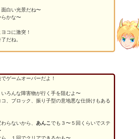
、面白い光景だね〜
からかな〜
ヒヨコに激突！
終了だね。
発でゲームオーバーだよ！
、いろんな障害物が行く手を阻むよ〜
ヨコ、ブロック、振り子型の意地悪な仕掛けもある
変わらないから、
あんこ
でも３〜５回くらいでステ
〜
なら、１回でクリアできるかも〜