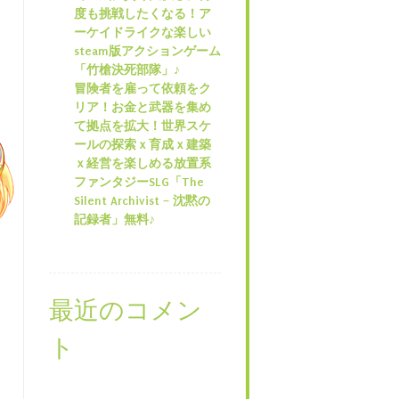
度も挑戦したくなる！ア
ーケイドライクな楽しい
steam版アクションゲーム
「竹槍決死部隊」♪
冒険者を雇って依頼をク
リア！お金と武器を集め
て拠点を拡大！世界スケ
ールの探索ｘ育成ｘ建築
ｘ経営を楽しめる放置系
ファンタジーSLG「The
Silent Archivist – 沈黙の
記録者」無料♪
最近のコメン
ト