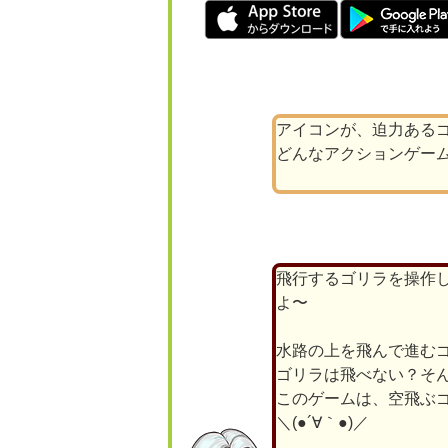
アイコンが、迫力ある
どんなアクションゲー
飛行するゴリラを操作
よ〜
水路の上を飛んで進む
ゴリラは飛べない？そ
このゲームは、空飛ぶ
＼(●´∀｀●)／