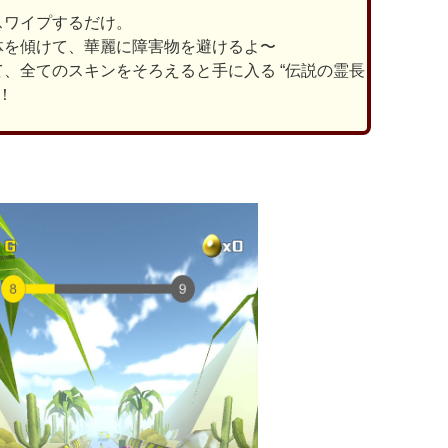
スワイプするだけ。
体を傾けて、華麗に障害物を避けるよ〜
、全てのスキンをそろえると手に入る “伝説の霊長
！