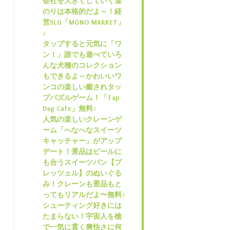
会社を大きくしていく道
のりは本格的だよ～！経
営SLG「MONO MARKET」
♪
タップすると元気に「ワ
ン！」誰でも遊べていろ
んな犬種のコレクション
もできるよ～かわいいワ
ンコの楽しい癒されタッ
プパズルゲーム！「Tap
Dag Cafe」無料♪
人気の楽しいクレーンゲ
ーム「へなへなスイーツ
キャッチャー」がアップ
デート！景品はビールに
も合うスイーツパン【プ
レッツェル】のぬいぐる
み！クレーンも景品もと
ってもリアルだよ〜無料♪
シューティング好きには
たまらない！宇宙人を槍
で一気に貫く爽快さに何