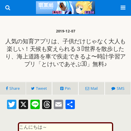
2019-12-07
人気の知育アプリは、子供だけじゃなく大人も
楽しい！天候も変えられる３D世界を散歩した
り、海上道路を車で疾走できるよ〜時計学習ア
プリ「とけいであそぶ3D」無料♪
Share
Tweet
Pin
Mail
SMS
T
X
Li
T
E
共
w
n
h
m
有
itt
e
re
ai
こんにちは～