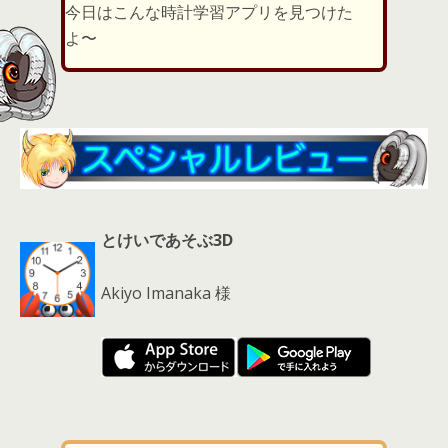
er
a
l
今日はこんな時計学習アプリを見つけた
d
よ〜
s
とけいであそぶ3D
Akiyo Imanaka 様