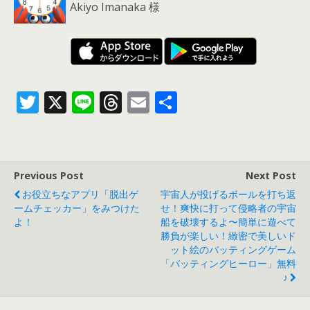
Akiyo Imanaka 様
T
X
Li
T
E
共
w
n
h
m
有
itt
e
re
ai
er
a
l
Previous Post
Next Post
d
お役立ちなアプリ「脱出ゲ
宇宙人が投げるボールを打ち返
s
ームチェッカー」をみつけた
せ！爽快に打って侵略者の宇宙
よ！
船を破壊するよ〜簡単に遊べて
勝負が楽しい！緻密で美しいド
ット絵のバッティングゲーム
「バッティングヒーロー」無料
♪