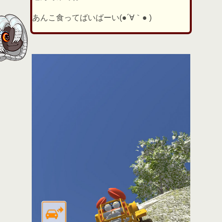
あんこ食ってばいばーい(●´∀｀● )