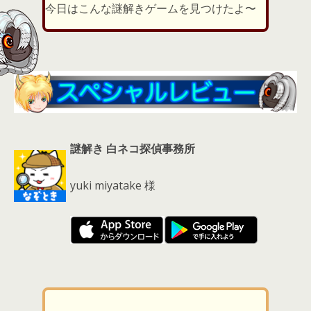
er
a
l
今日はこんな謎解きゲームを見つけたよ〜
d
s
謎解き 白ネコ探偵事務所
yuki miyatake 様