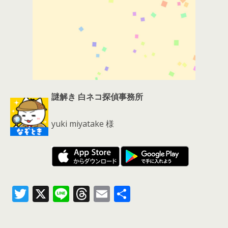
謎解き 白ネコ探偵事務所
yuki miyatake 様
T
X
Li
T
E
共
w
n
h
m
有
itt
e
re
ai