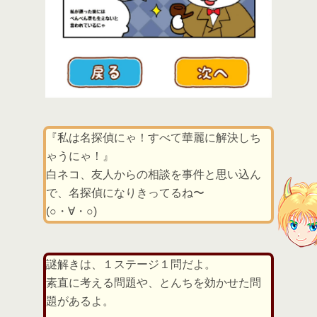
『私は名探偵にゃ！すべて華麗に解決しち
ゃうにゃ！』
白ネコ、友人からの相談を事件と思い込ん
で、名探偵になりきってるね〜
(○・∀・○)
謎解きは、１ステージ１問だよ。
素直に考える問題や、とんちを効かせた問
題があるよ。