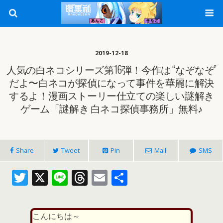
2019-12-18
人気の白ネコシリーズ第16弾！今作は “なぞなぞ”
だよ〜白ネコが探偵になって事件を華麗に解決
するよ！漫画ストーリー仕立ての楽しい謎解き
ゲーム「謎解き 白ネコ探偵事務所」無料♪
Share
Tweet
Pin
Mail
SMS
T
X
Li
T
E
共
w
n
h
m
有
itt
e
re
ai
こんにちは～