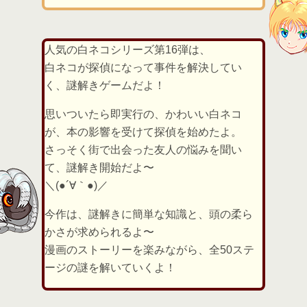
人気の白ネコシリーズ第16弾は、
白ネコが探偵になって事件を解決してい
く、謎解きゲームだよ！
思いついたら即実行の、かわいい白ネコ
が、本の影響を受けて探偵を始めたよ。
さっそく街で出会った友人の悩みを聞い
て、謎解き開始だよ〜
＼(●´∀｀●)／
今作は、謎解きに簡単な知識と、頭の柔ら
かさが求められるよ〜
漫画のストーリーを楽みながら、全50ステ
ージの謎を解いていくよ！