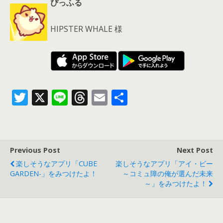
ぴっふる
HIPSTER WHALE 様
T
X
Li
T
E
共
w
n
h
m
有
itt
e
re
ai
er
a
l
Previous Post
Next Post
d
楽しそうなアプリ「CUBE
楽しそうなアプリ「アイ・ビー
s
GARDEN-」をみつけたよ！
～コミュ障の俺が選んだ未来
～」をみつけたよ！