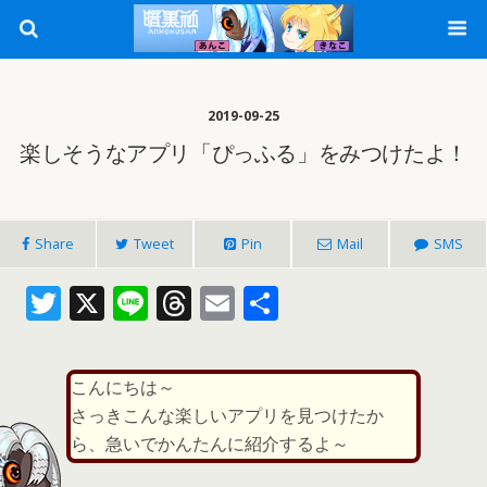
2019-09-25
楽しそうなアプリ「ぴっふる」をみつけたよ！
Share
Tweet
Pin
Mail
SMS
T
X
Li
T
E
共
w
n
h
m
有
itt
e
re
ai
こんにちは～
er
a
l
さっきこんな楽しいアプリを見つけたか
d
ら、急いでかんたんに紹介するよ～
s