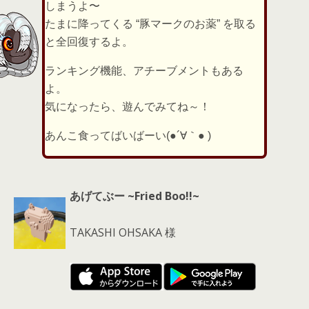
しまうよ〜
たまに降ってくる “豚マークのお薬” を取る
と全回復するよ。
ランキング機能、アチーブメントもある
よ。
気になったら、遊んでみてね～！
あんこ食ってばいばーい(●´∀｀● )
あげてぶー ~Fried Boo!!~
TAKASHI OHSAKA 様