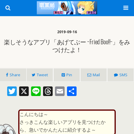
2019-09-16
楽しそうなアプリ「あげてぶー ~Fried Boo!!~」をみ
つけたよ！
Share
Tweet
Pin
Mail
SMS
T
X
Li
T
E
共
w
n
h
m
有
itt
e
re
ai
こんにちは～
er
a
l
さっきこんな楽しいアプリを見つけたか
d
ら、急いでかんたんに紹介するよ～