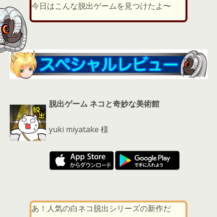
er
a
l
今日はこんな脱出ゲームを見つけたよ〜
d
s
脱出ゲーム ネコと奇妙な美術館
yuki miyatake 様
あ！人気の白ネコ脱出シリーズの新作だ