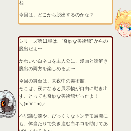
ね！
今回は、どこから脱出するのかな？
シリーズ第11弾は、”奇妙な美術館” からの
脱出だよ〜
かわいい白ネコを主人公に、漫画と謎解き
脱出の両方を楽しめるよ〜
今回の舞台は、真夜中の美術館。
そこは、夜になると展示物が自由に動き出
す、とっても奇妙な美術館だったよ！
＼(●´∀｀●)／
不思議な謎や、びっくりなトンデモ展開に
も、体当たりで突き進む白ネコを助けてあ