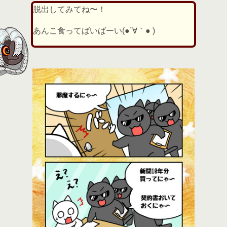
脱出してみてね〜！
あんこ食ってばいばーい(●´∀｀● )