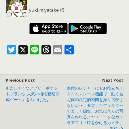
yuki miyatake 様
T
X
Li
T
E
共
w
n
h
m
有
itt
e
re
ai
er
a
l
Previous Post
Next Post
d
楽しそうなアプリ「ポケッ
連休のレジャーにもお役立ち！
s
トプランツ 人気の植物観察育
タイムマシーン機能で、動く被
成ゲーム」をみつけたよ！
写体の決定的瞬間を撮り逃がさ
ないよ〜！充実したフィルター
で楽しく編集、お気に入りの写
真を作れるよ〜ユニークなカメ
ラアプリ「時をかけるカメラ」
無料♪