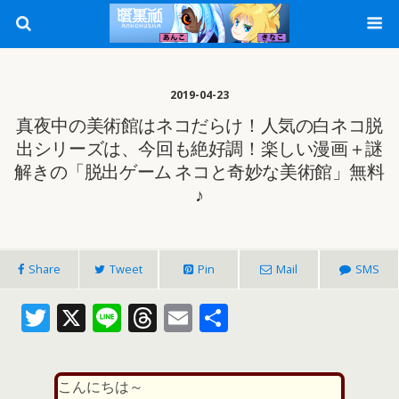
2019-04-23
真夜中の美術館はネコだらけ！人気の白ネコ脱
出シリーズは、今回も絶好調！楽しい漫画＋謎
解きの「脱出ゲーム ネコと奇妙な美術館」無料
♪
Share
Tweet
Pin
Mail
SMS
T
X
Li
T
E
共
w
n
h
m
有
itt
e
re
ai
こんにちは～