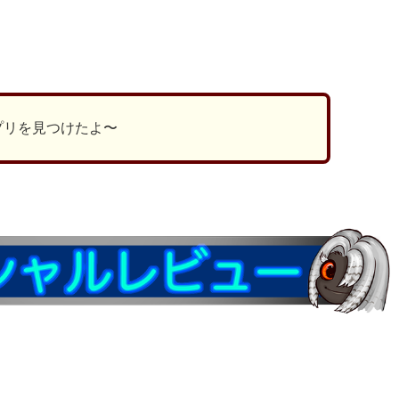
ds
il
共
有
プリを見つけたよ〜