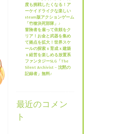
度も挑戦したくなる！ア
ーケイドライクな楽しい
steam版アクションゲーム
「竹槍決死部隊」♪
冒険者を雇って依頼をク
リア！お金と武器を集め
て拠点を拡大！世界スケ
ールの探索ｘ育成ｘ建築
ｘ経営を楽しめる放置系
ファンタジーSLG「The
Silent Archivist – 沈黙の
記録者」無料♪
最近のコメン
ト