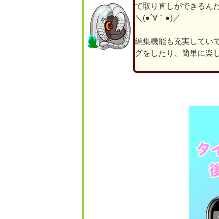
て取り直しができるん
＼(●´∀｀●)／
編集機能も充実してい
グをしたり、簡単に楽