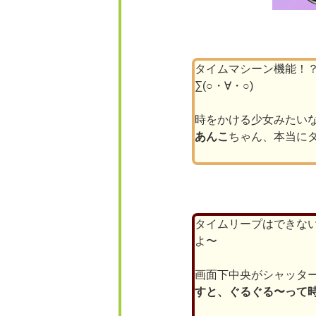
タイムマシーン機能！
∑(○・∀・○)
時をかける少女みたい
あんこ
ちゃん、本当に
タイムリープはできな
よ〜
画面下中央がシャッタ
すと、ぐるぐる〜って