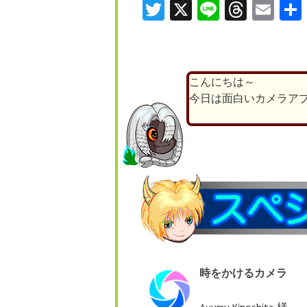
Twitter
X
Line
Threa
Ema
こんにちは～
今日は面白いカメラア
時をかけるカメラ