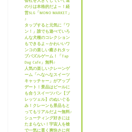
会社を大きくしていく道
のりは本格的だよ～！経
営SLG「MONO MARKET」
♪
タップすると元気に「ワ
ン！」誰でも遊べていろ
んな犬種のコレクション
もできるよ～かわいいワ
ンコの楽しい癒されタッ
プパズルゲーム！「Tap
Dag Cafe」無料♪
人気の楽しいクレーンゲ
ーム「へなへなスイーツ
キャッチャー」がアップ
デート！景品はビールに
も合うスイーツパン【プ
レッツェル】のぬいぐる
み！クレーンも景品もと
ってもリアルだよ〜無料♪
シューティング好きには
たまらない！宇宙人を槍
で一気に貫く爽快さに何