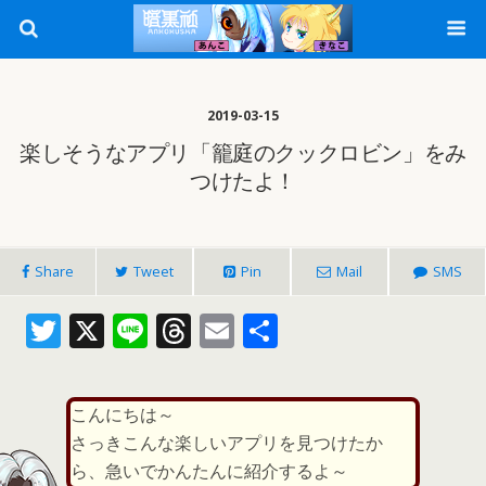
2019-03-15
楽しそうなアプリ「籠庭のクックロビン」をみ
つけたよ！
Share
Tweet
Pin
Mail
SMS
T
X
Li
T
E
共
w
n
h
m
有
itt
e
re
ai
こんにちは～
er
a
l
さっきこんな楽しいアプリを見つけたか
d
ら、急いでかんたんに紹介するよ～