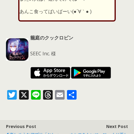
あんこ食ってばいばーい(●´∀｀● )
籠庭のクックロビン
SEEC Inc. 様
T
X
Li
T
E
共
w
n
h
m
有
itt
e
re
ai
er
a
l
Previous Post
Next Post
d