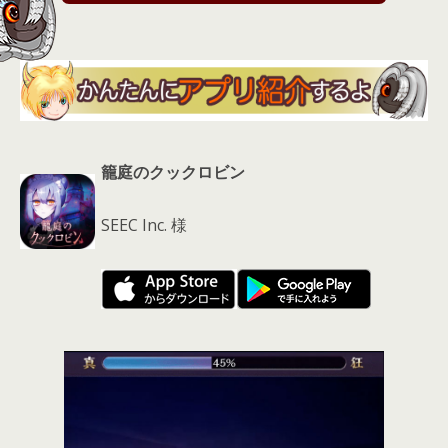
s
籠庭のクックロビン
SEEC Inc. 様