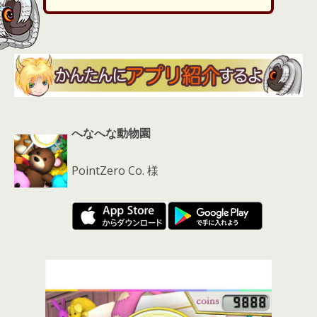
s
へなへな動物園
PointZero Co. 様