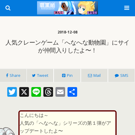
2018-12-08
人気クレーンゲーム「へなへな動物園」にサイ
が仲間入りしたよ〜！
Share
Tweet
Pin
Mail
SMS
T
X
Li
T
E
共
w
n
h
m
有
itt
e
re
ai
こんにちは～
er
a
l
人気の「へなへな」シリーズの第１弾がア
d
ップデートしたよ〜