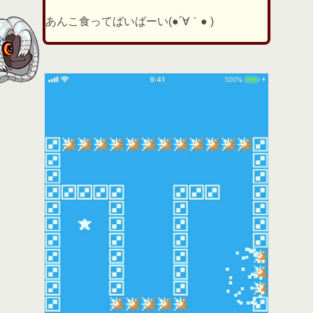
あんこ食ってばいばーい(●´∀｀● )