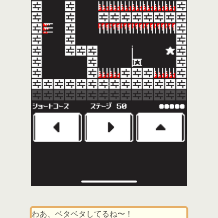
わあ、ベタベタしてるね〜！