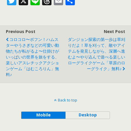
T
X
Li
T
E
共
w
n
h
m
有
itt
e
re
ai
er
a
l
Previous Post
Next Post
d
コロコロ〜ボフン！ハムス
ダンジョン探索の第一歩は草刈
s
ターやうさぎなどの可愛い動
りだよ！草を刈って、敵やアイ
物たちが転がるよ〜仕掛けが
テムを発見しながら、深層へ進
いっぱいの世界を旅をする、
むよ〜やり込んで遊べる楽しい
楽しいアスレチックアクショ
ローグライクゲーム「草原のロ
ンゲーム「はむころりん」無
ーグライク」無料♪
料♪
Back to top
Mobile
Desktop