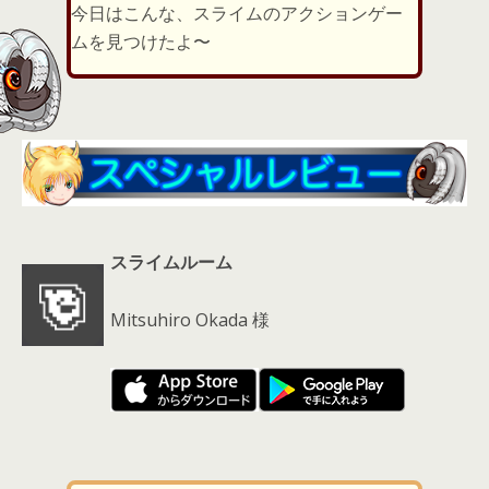
er
a
l
今日はこんな、スライムのアクションゲー
d
ムを見つけたよ〜
s
スライムルーム
Mitsuhiro Okada 様