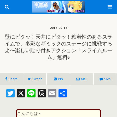
2018-09-17
壁にピタッ！天井にピタッ！粘着性のあるスラ
イムで、多彩なギミックのステージに挑戦する
よ〜楽しい貼り付きアクション「スライムルー
ム」無料♪
Share
Tweet
Pin
Mail
SMS
T
X
Li
T
E
共
w
n
h
m
有
itt
e
re
ai
こんにちは～