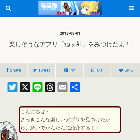
2018-08-01
楽しそうなアプリ「ねぇAI 」をみつけたよ！
Share
Tweet
Pin
Mail
SMS
T
X
Li
T
E
共
w
n
h
m
有
itt
e
re
ai
こんにちは～
er
a
l
さっきこんな楽しいアプリを見つけたか
d
ら、急いでかんたんに紹介するよ～
s