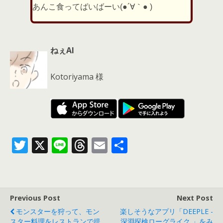
あんこ食ってばいばーい(●´∀｀● )
ねぇAI
Kotoriyama 様
T
X
Li
T
E
共
w
n
h
m
有
itt
e
re
ai
er
a
l
Previous Post
Next Post
d
モンスターを狩って、モン
楽しそうなアプリ「DEEPLE -
スター料理をレストランで提
深淵探検ローグライク 」をみ