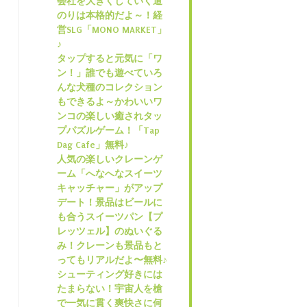
会社を大きくしていく道
のりは本格的だよ～！経
営SLG「MONO MARKET」
♪
タップすると元気に「ワ
ン！」誰でも遊べていろ
んな犬種のコレクション
もできるよ～かわいいワ
ンコの楽しい癒されタッ
プパズルゲーム！「Tap
Dag Cafe」無料♪
人気の楽しいクレーンゲ
ーム「へなへなスイーツ
キャッチャー」がアップ
デート！景品はビールに
も合うスイーツパン【プ
レッツェル】のぬいぐる
み！クレーンも景品もと
ってもリアルだよ〜無料♪
シューティング好きには
たまらない！宇宙人を槍
で一気に貫く爽快さに何