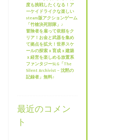
度も挑戦したくなる！ア
ーケイドライクな楽しい
steam版アクションゲーム
「竹槍決死部隊」♪
冒険者を雇って依頼をク
リア！お金と武器を集め
て拠点を拡大！世界スケ
ールの探索ｘ育成ｘ建築
ｘ経営を楽しめる放置系
ファンタジーSLG「The
Silent Archivist – 沈黙の
記録者」無料♪
最近のコメン
ト