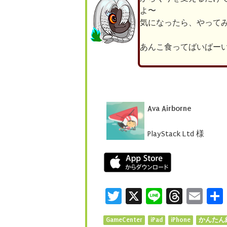
よ〜
気になったら、やって
あんこ食ってばいばーい(●
Ava Airborne
PlayStack Ltd 様
Twitter
X
Line
Threa
Ema
GameCenter
iPad
iPhone
かんたん