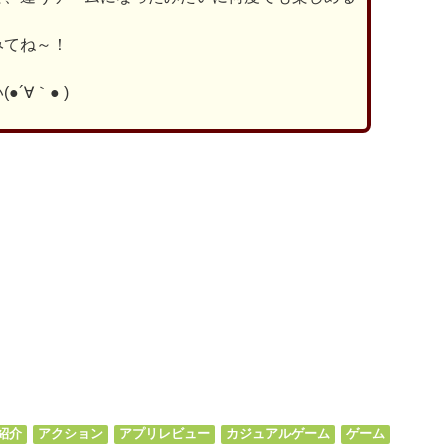
みてね～！
´∀｀● )
ds
il
共
有
紹介
アクション
アプリレビュー
カジュアルゲーム
ゲーム