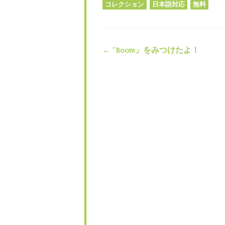
コレクション
日本語対応
無料
←
”Boom」をみつけたよ！
投稿ナビゲー