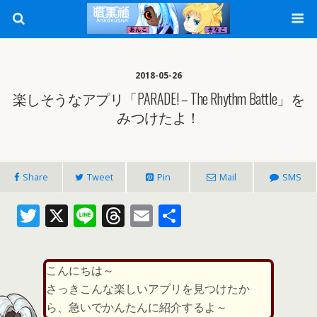
2018-05-26
楽しそうなアプリ「PARADE! – The Rhythm Battle」を
みつけたよ！
Share
Tweet
Pin
Mail
SMS
T
X
Li
T
E
共
w
n
h
m
有
itt
e
re
ai
こんにちは～
er
a
l
さっきこんな楽しいアプリを見つけたか
d
ら、急いでかんたんに紹介するよ～