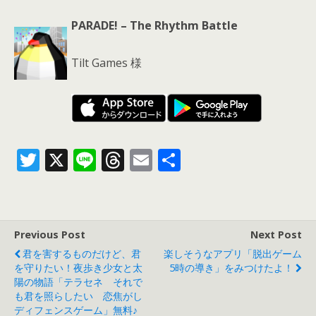
PARADE! – The Rhythm Battle
Tilt Games 様
T
X
Li
T
E
共
w
n
h
m
有
itt
e
re
ai
er
a
l
Previous Post
Next Post
d
君を害するものだけど、君
楽しそうなアプリ「脱出ゲーム
s
を守りたい！夜歩き少女と太
5時の導き」をみつけたよ！
陽の物語「テラセネ それで
も君を照らしたい 恋焦がし
ディフェンスゲーム」無料♪