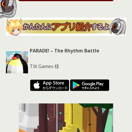
s
PARADE! – The Rhythm Battle
Tilt Games 様