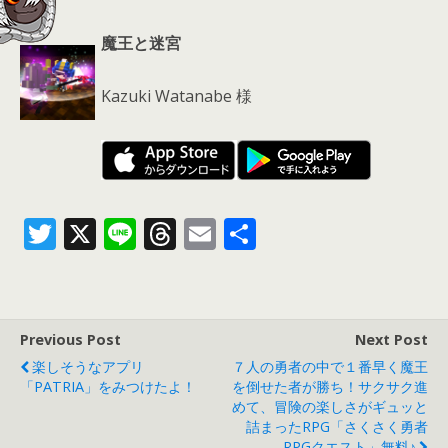
魔王と迷宮
Kazuki Watanabe 様
T
X
Li
T
E
共
w
n
h
m
有
itt
e
re
ai
er
a
l
Previous Post
Next Post
d
楽しそうなアプリ
７人の勇者の中で１番早く魔王
s
「PATRIA」をみつけたよ！
を倒せた者が勝ち！サクサク進
めて、冒険の楽しさがギュッと
詰まったRPG「さくさく勇者
RPGクエスト」無料♪