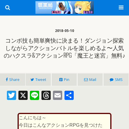
2018-05-10
コンボ技も簡単爽快に決まる！ダンジョン探索
しながらアクションバトルを楽しめるよ〜人気
のハクスラ&アクションRPG「魔王と迷宮」無料♪
Share
Tweet
Pin
Mail
SMS
T
X
Li
T
E
共
w
n
h
m
有
itt
e
re
ai
こんにちは～
er
a
l
今日はこんなアクションRPGを見つけた