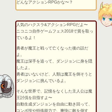
どんなアクションRPGかな〜？
人気のハクスラ&アクションRPGだよ〜
ニコニコ自作ゲームフェス2018で賞を取っ
ているよ！
勇者が魔王と戦って亡くなった後の話だ
よ。
魔王は深手を追って、ダンジョンに身を隠
したよ。
勇者はいないけど、人類は魔王を倒そうと
ダンジョンに挑んでいるよ。
そんな世界で、記憶をなくした主人公は魔
王討伐を目指すよ〜
自動生成ダンジョンを自由に動き回って、
コンボ技や特殊能力で、爽快に敵を倒す