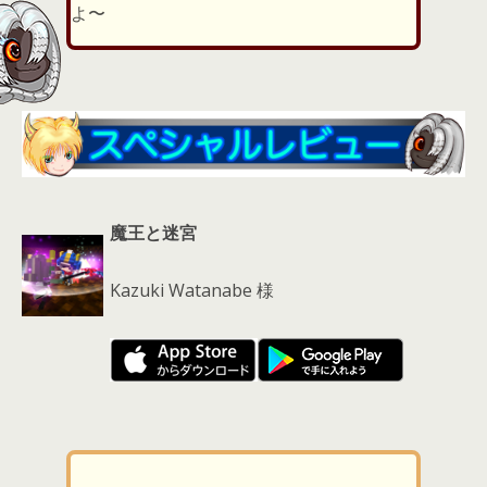
d
よ〜
s
魔王と迷宮
Kazuki Watanabe 様