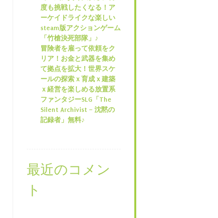
度も挑戦したくなる！ア
ーケイドライクな楽しい
steam版アクションゲーム
「竹槍決死部隊」♪
冒険者を雇って依頼をク
リア！お金と武器を集め
て拠点を拡大！世界スケ
ールの探索ｘ育成ｘ建築
ｘ経営を楽しめる放置系
ファンタジーSLG「The
Silent Archivist – 沈黙の
記録者」無料♪
最近のコメン
ト