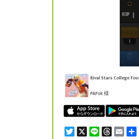
Rival Stars College Foo
PikPok 様
Twitter
X
Line
Threa
Ema