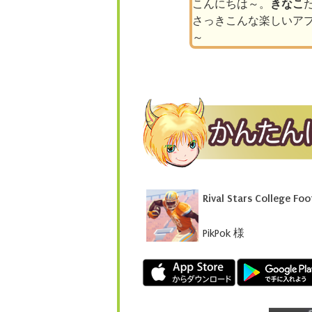
こんにちは～。
きなこ
さっきこんな楽しいア
～
Rival Stars College Foo
PikPok 様