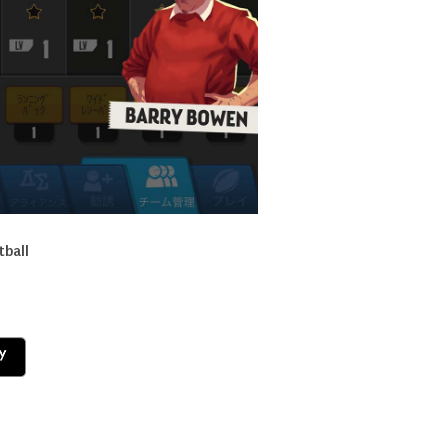
tball
ds
il
共