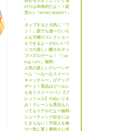
会社を大きくしていく道
のりは本格的だよ～！経
営SLG「MONO MARKET」
♪
タップすると元気に「ワ
ン！」誰でも遊べていろ
んな犬種のコレクション
もできるよ～かわいいワ
ンコの楽しい癒されタッ
プパズルゲーム！「Tap
Dag Cafe」無料♪
人気の楽しいクレーンゲ
ーム「へなへなスイーツ
キャッチャー」がアップ
デート！景品はビールに
も合うスイーツパン【プ
レッツェル】のぬいぐる
み！クレーンも景品もと
ってもリアルだよ〜無料♪
シューティング好きには
たまらない！宇宙人を槍
で一気に貫く爽快さに何