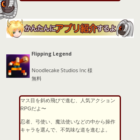
s
Flipping Legend
Noodlecake Studios Inc 様
無料
マス目を斜め飛びで進む、人気アクション
RPGだよ〜
忍者、弓使い、魔法使いなどの中から操作
キャラを選んで、不気味な道を進むよ。