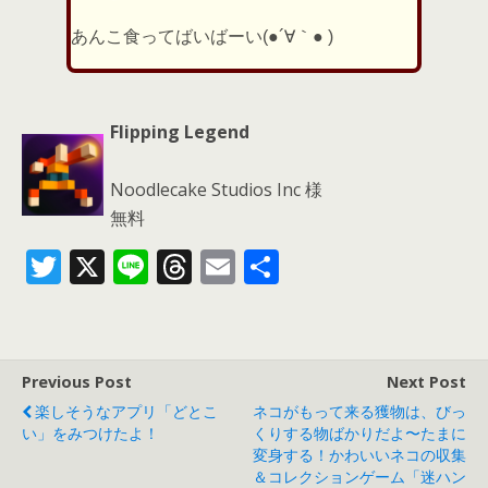
あんこ食ってばいばーい(●´∀｀● )
Flipping Legend
Noodlecake Studios Inc 様
無料
T
X
Li
T
E
共
w
n
h
m
有
itt
e
re
ai
er
a
l
Previous Post
Next Post
d
楽しそうなアプリ「どとこ
ネコがもって来る獲物は、びっ
s
い」をみつけたよ！
くりする物ばかりだよ〜たまに
変身する！かわいいネコの収集
＆コレクションゲーム「迷ハン