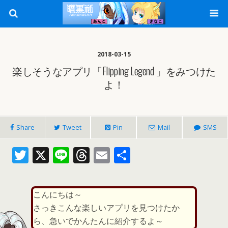
2018-03-15
楽しそうなアプリ「Flipping Legend 」をみつけた
よ！
Share
Tweet
Pin
Mail
SMS
T
X
Li
T
E
共
w
n
h
m
有
itt
e
re
ai
こんにちは～
er
a
l
さっきこんな楽しいアプリを見つけたか
d
ら、急いでかんたんに紹介するよ～