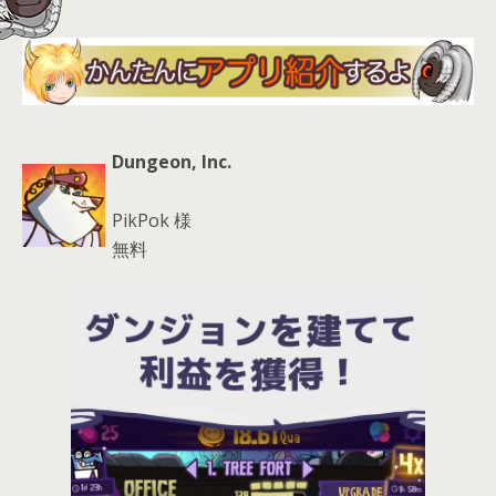
Dungeon, Inc.
PikPok 様
無料