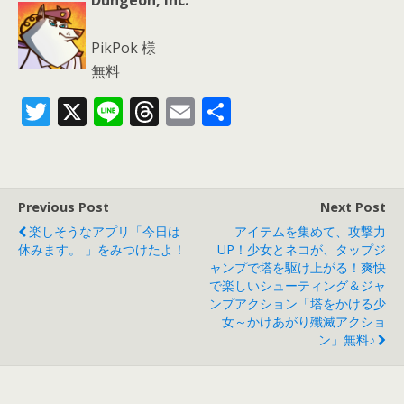
Dungeon, Inc.
PikPok 様
無料
T
X
Li
T
E
共
w
n
h
m
有
itt
e
re
ai
er
a
l
Previous Post
Next Post
d
楽しそうなアプリ「今日は
アイテムを集めて、攻撃力
s
休みます。 」をみつけたよ！
UP！少女とネコが、タップジ
ャンプで塔を駆け上がる！爽快
で楽しいシューティング＆ジャ
ンプアクション「塔をかける少
女～かけあがり殲滅アクショ
ン」無料♪