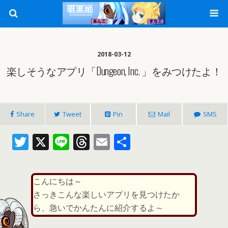
2018-03-12
楽しそうなアプリ「Dungeon, Inc. 」をみつけたよ！
Share
Tweet
Pin
Mail
SMS
T
X
Li
T
E
共
w
n
h
m
有
itt
e
re
ai
こんにちは～
er
a
l
さっきこんな楽しいアプリを見つけたか
d
ら、急いでかんたんに紹介するよ～
s