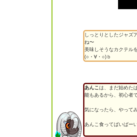
しっとりとしたジャズ
ね〜
美味しそうなカクテル
(○・∀・○)ｂ
あんこ
は、まだ始めた
能もあるから、初心者
気になったら、やって
あんこ食ってばいばーい(●