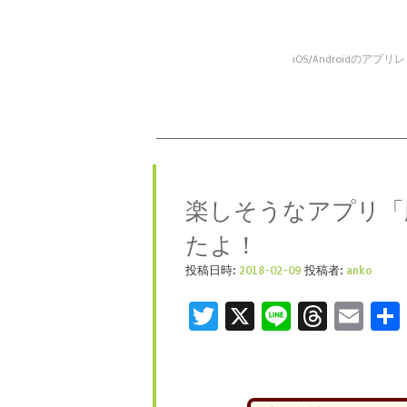
iOS/Android
コンテンツへスキップ
メニュー
楽しそうなアプリ「脱
たよ！
投稿日時:
2018-02-09
投稿者:
anko
Twitter
X
Line
Threa
Ema