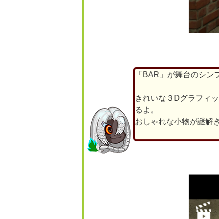
「BAR」が舞台のシン
きれいな３Dグラフィッ
るよ。
おしゃれな小物が謎解