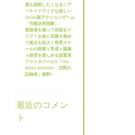
度も挑戦したくなる！ア
ーケイドライクな楽しい
steam版アクションゲーム
「竹槍決死部隊」♪
冒険者を雇って依頼をク
リア！お金と武器を集め
て拠点を拡大！世界スケ
ールの探索ｘ育成ｘ建築
ｘ経営を楽しめる放置系
ファンタジーSLG「The
Silent Archivist – 沈黙の
記録者」無料♪
最近のコメン
ト