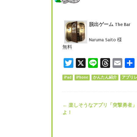
脱出ゲーム The Bar
Naruma Saito 様
無料
Twitter
X
Line
Threa
Ema
iPad
iPhone
かんたん紹介
アプリ
←
楽しそうなアプリ「突撃勇者」
投稿ナビゲー
よ！