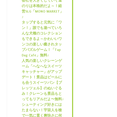
会社を大きくしていく道
のりは本格的だよ～！経
営SLG「MONO MARKET」
♪
タップすると元気に「ワ
ン！」誰でも遊べていろ
んな犬種のコレクション
もできるよ～かわいいワ
ンコの楽しい癒されタッ
プパズルゲーム！「Tap
Dag Cafe」無料♪
人気の楽しいクレーンゲ
ーム「へなへなスイーツ
キャッチャー」がアップ
デート！景品はビールに
も合うスイーツパン【プ
レッツェル】のぬいぐる
み！クレーンも景品もと
ってもリアルだよ〜無料♪
シューティング好きには
たまらない！宇宙人を槍
で一気に貫く爽快さに何