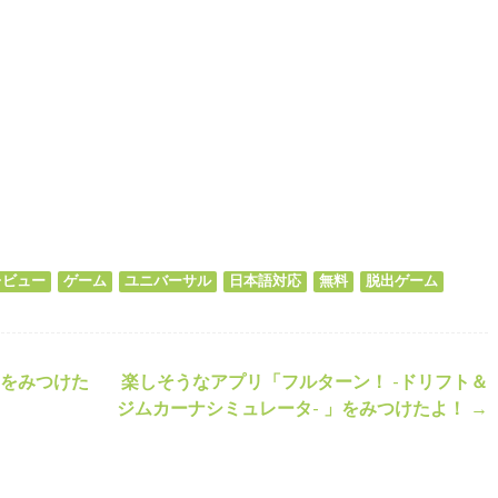
ds
il
共
有
レビュー
ゲーム
ユニバーサル
日本語対応
無料
脱出ゲーム
をみつけた
楽しそうなアプリ「フルターン！ -ドリフト＆
ション
ジムカーナシミュレータ- 」をみつけたよ！
→