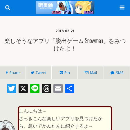
2018-02-21
楽しそうなアプリ「脱出ゲーム Snowman」をみつ
けたよ！
Share
Tweet
Pin
Mail
SMS
T
X
Li
T
E
共
w
n
h
m
有
itt
e
re
ai
こんにちは～
er
a
l
さっきこんな楽しいアプリを見つけたか
d
ら、急いでかんたんに紹介するよ～