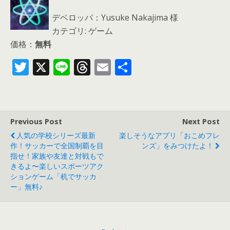
デベロッパ：Yusuke Nakajima 様
カテゴリ: ゲーム
価格：
無料
T
X
Li
T
E
共
w
n
h
m
有
itt
e
re
ai
er
a
l
Previous Post
Next Post
d
人気の学校シリーズ最新
楽しそうなアプリ「おこめフレ
s
作！サッカーで全国制覇を目
ンズ」をみつけたよ！
指せ！家族や友達と対戦もで
きるよ〜楽しいスポーツアク
ションゲーム「机でサッカ
ー」無料♪