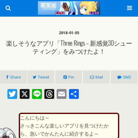
2018-01-05
楽しそうなアプリ「Three Rings – 新感覚3Dシュー
ティング」をみつけたよ！
Share
Tweet
Pin
Mail
SMS
T
X
Li
T
E
共
w
n
h
m
有
itt
e
re
ai
こんにちは～
er
a
l
さっきこんな楽しいアプリを見つけたか
d
ら、急いでかんたんに紹介するよ～