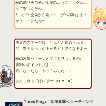
敵の周りを自分が衛星のようにグルグル回
って撃つんだね。
リングの交差から別のリングへ移動するの
がユニークだね〜
序盤のステージは、どんどん進められるけ
ど、敵のレベルが上がると手強くなるよ〜
敵の攻撃パターンと弱点を見つけるのが、
勝利のポイントだよ。
気になったら、やってみてね～！
あんこ食ってばいばーい(●´∀｀● )
Three Rings – 新感覚3Dシューティング