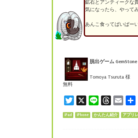
鉱石とアンティークな
気になったら、やって
あんこ食ってばいばーい(●
脱出ゲーム GemStone
Tomoya Tsuruta 様
無料
Twitter
X
Line
Threa
Ema
iPad
iPhone
かんたん紹介
アプリ