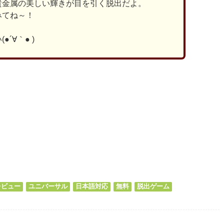
貴金属の美しい輝きが目を引く脱出だよ。
みてね～！
´∀｀● )
ds
il
共
有
レビュー
ユニバーサル
日本語対応
無料
脱出ゲーム