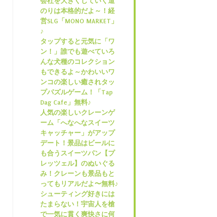
会社を大きくしていく道
のりは本格的だよ～！経
営SLG「MONO MARKET」
♪
タップすると元気に「ワ
ン！」誰でも遊べていろ
んな犬種のコレクション
もできるよ～かわいいワ
ンコの楽しい癒されタッ
プパズルゲーム！「Tap
Dag Cafe」無料♪
人気の楽しいクレーンゲ
ーム「へなへなスイーツ
キャッチャー」がアップ
デート！景品はビールに
も合うスイーツパン【プ
レッツェル】のぬいぐる
み！クレーンも景品もと
ってもリアルだよ〜無料♪
シューティング好きには
たまらない！宇宙人を槍
で一気に貫く爽快さに何