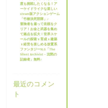
度も挑戦したくなる！ア
ーケイドライクな楽しい
steam版アクションゲーム
「竹槍決死部隊」♪
冒険者を雇って依頼をク
リア！お金と武器を集め
て拠点を拡大！世界スケ
ールの探索ｘ育成ｘ建築
ｘ経営を楽しめる放置系
ファンタジーSLG「The
Silent Archivist – 沈黙の
記録者」無料♪
最近のコメン
ト