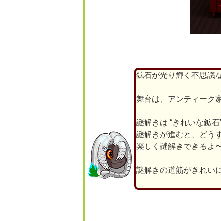
鉱石が光り輝く不思議
舞台は、アンティーク
謎解きは “きれいな鉱
謎解きが進むと、どう
楽しく謎解きできるよ
謎解きの道筋がきれい