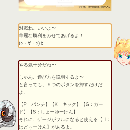
対戦ね。いいよ〜
華麗な勝利をみせてあげるよ！
(○・∀・○)ｂ
やる気十分だね〜
じゃあ、遊び方を説明するよ〜
と言っても、５つのボタンを押すだけだ
よ。
【P：パンチ】【K：キック】【G：ガー
ド】【S：しょーゆーけん】
それに、ゲージがフルになると使える【H：
はどぅーけん】があるよ。