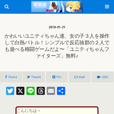
2018-01-21
かわいいユニティちゃん達、女の子３人を操作
して白熱バトル！シンプルで反応抜群の２人で
も遊べる格闘ゲームだよ〜「ユニティちゃんフ
ァイターズ」無料♪
Share
Tweet
Pin
Mail
SMS
T
X
Li
T
E
共
w
n
h
m
有
itt
e
re
ai
こんにちは～