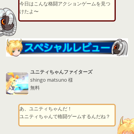
er
a
l
今日はこんな格闘アクションゲームを見つ
d
けたよ〜
s
ユニティちゃんファイターズ
shingo matsuno 様
無料
あ、ユニティちゃんだ！
ユニティちゃんで格闘ゲームするんだね？