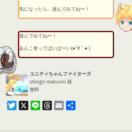
気になったら、遊んでみてね〜！
遊んでみてね〜！
あんこ食ってばいばーい(●´∀｀● )
ユニティちゃんファイターズ
shingo matsuno 様
無料
T
X
Li
T
E
共
w
n
h
m
有
itt
e
re
ai