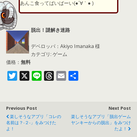
あんこ食ってばいばーい(●´∀｀● )
脱出！謎解き迷路
デベロッパ：Akiyo Imanaka 様
カテゴリ: ゲーム
価格：
無料
T
X
Li
T
E
共
w
n
h
m
有
itt
e
re
ai
er
a
l
Previous Post
Next Post
d
楽しそうなアプリ「コレの
楽しそうなアプリ「脱出ゲーム
s
名前は？-２-」をみつけた
ヤンキーからの脱出」をみつけ
よ！
たよ！