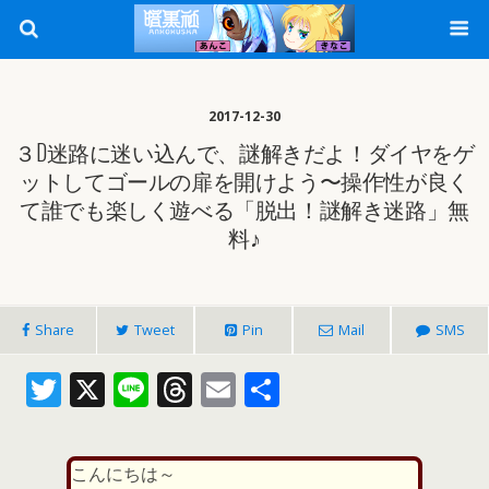
2017-12-30
３D迷路に迷い込んで、謎解きだよ！ダイヤをゲ
ットしてゴールの扉を開けよう〜操作性が良く
て誰でも楽しく遊べる「脱出！謎解き迷路」無
料♪
Share
Tweet
Pin
Mail
SMS
T
X
Li
T
E
共
w
n
h
m
有
itt
e
re
ai
こんにちは～