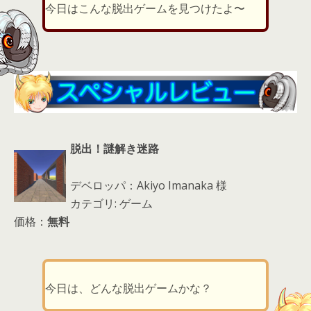
er
a
l
今日はこんな脱出ゲームを見つけたよ〜
d
s
脱出！謎解き迷路
デベロッパ：Akiyo Imanaka 様
カテゴリ: ゲーム
価格：
無料
今日は、どんな脱出ゲームかな？