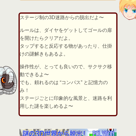
ステージ制の3D迷路からの脱出だよ〜
ルールは、ダイヤをゲットしてゴールの扉
を開けたらクリアだよ。
タップすると反応する物があったり、仕掛
けの謎解きもあるよ。
操作性が、とっても良いので、サクサク移
動できるよ〜
でも、頼れるのは “コンパス” と記憶力の
み！
ステージごとに印象的な風景と、迷路を利
用した謎を楽しめるよ〜