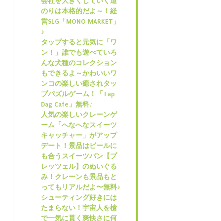
会社を大きくしていく道
のりは本格的だよ～！経
営SLG「MONO MARKET」
♪
タップすると元気に「ワ
ン！」誰でも遊べていろ
んな犬種のコレクション
もできるよ～かわいいワ
ンコの楽しい癒されタッ
プパズルゲーム！「Tap
Dag Cafe」無料♪
人気の楽しいクレーンゲ
ーム「へなへなスイーツ
キャッチャー」がアップ
デート！景品はビールに
も合うスイーツパン【プ
レッツェル】のぬいぐる
み！クレーンも景品もと
ってもリアルだよ〜無料♪
シューティング好きには
たまらない！宇宙人を槍
で一気に貫く爽快さに何