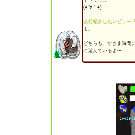
(●´∀｀●)
以前紹介したレビュー「Dr
よ。
どちらも、すきま時間
に遊んでいるよ〜