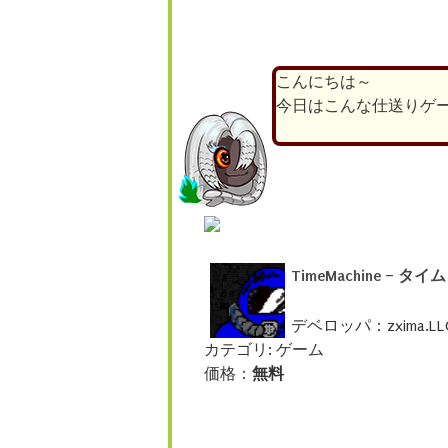
こんにちは～
今日はこんな仕送りゲ
TimeMachine –
デベロッパ：zxima.LL
カテゴリ: ゲーム
価格：
無料