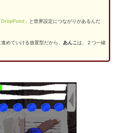
opPoint」
と世界設定につながりがあるんだ
に進めていける放置型だから、
あんこ
は、２つ一緒