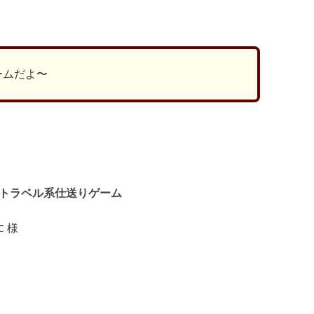
有
ームだよ〜
 タイムトラベル系仕送りゲーム
C 様