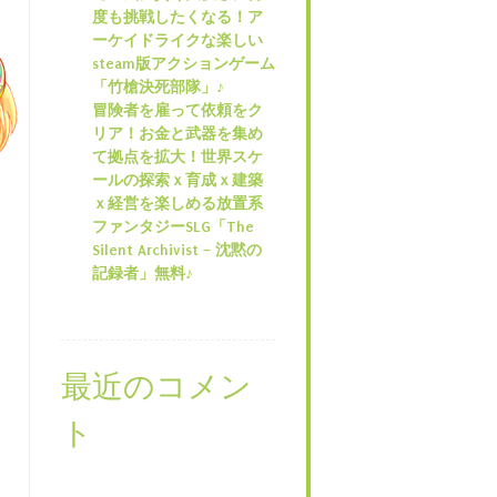
度も挑戦したくなる！ア
ーケイドライクな楽しい
steam版アクションゲーム
「竹槍決死部隊」♪
冒険者を雇って依頼をク
リア！お金と武器を集め
て拠点を拡大！世界スケ
ールの探索ｘ育成ｘ建築
ｘ経営を楽しめる放置系
ファンタジーSLG「The
Silent Archivist – 沈黙の
記録者」無料♪
最近のコメン
ト