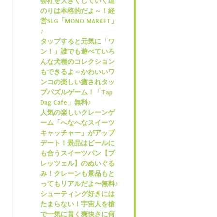
会社を大きくしていく道
のりは本格的だよ～！経
営SLG「MONO MARKET」
♪
タップすると元気に「ワ
ン！」誰でも遊べていろ
んな犬種のコレクション
もできるよ～かわいいワ
ンコの楽しい癒されタッ
プパズルゲーム！「Tap
Dag Cafe」無料♪
人気の楽しいクレーンゲ
ーム「へなへなスイーツ
キャッチャー」がアップ
デート！景品はビールに
も合うスイーツパン【プ
レッツェル】のぬいぐる
み！クレーンも景品もと
ってもリアルだよ〜無料♪
シューティング好きには
たまらない！宇宙人を槍
で一気に貫く爽快さに何