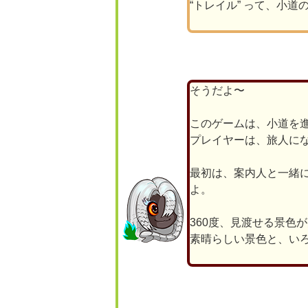
“トレイル” って、小道
そうだよ〜
このゲームは、小道を
プレイヤーは、旅人に
最初は、案内人と一緒
よ。
360度、見渡せる景色
素晴らしい景色と、い