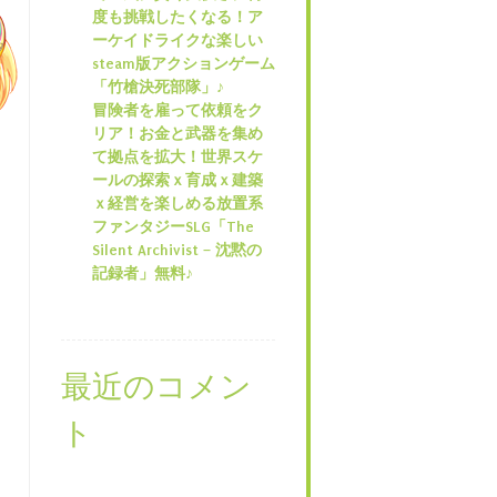
度も挑戦したくなる！ア
ーケイドライクな楽しい
steam版アクションゲーム
「竹槍決死部隊」♪
冒険者を雇って依頼をク
リア！お金と武器を集め
て拠点を拡大！世界スケ
ールの探索ｘ育成ｘ建築
ｘ経営を楽しめる放置系
ファンタジーSLG「The
Silent Archivist – 沈黙の
記録者」無料♪
最近のコメン
ト