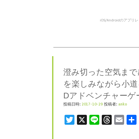
iOS/Android
コンテンツへスキップ
メニュー
澄み切った空気まで
を楽しみながら小道
Dアドベンチャーゲーム「
投稿日時:
2017-10-29
投稿者:
anko
Twitter
X
Line
Threa
Ema