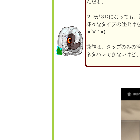
んだよ。
２Dが３Dになっても
様々なタイプの仕掛け
(●´∀｀●)
操作は、タップのみの
ネタバレできないけど