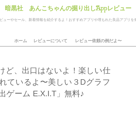
暗黒社 あんこちゃんの掘り出しAppレビュー
のアプリレビューやセール、新着情報を紹介するよ！おすすめアプリや埋もれた良品アプリ
ホーム
レビューについて
レビュー依頼の例だよ〜
けど、出口はないよ！楽しい仕
れているよ〜美しい３Dグラフ
ーム E.X.I.T」無料♪
ds
il
共
有