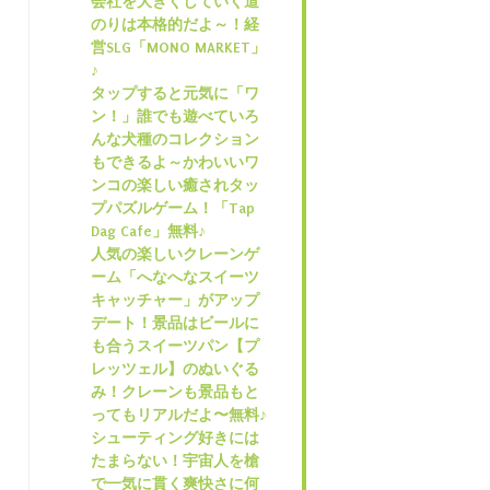
会社を大きくしていく道
のりは本格的だよ～！経
営SLG「MONO MARKET」
♪
タップすると元気に「ワ
ン！」誰でも遊べていろ
んな犬種のコレクション
もできるよ～かわいいワ
ンコの楽しい癒されタッ
プパズルゲーム！「Tap
Dag Cafe」無料♪
人気の楽しいクレーンゲ
ーム「へなへなスイーツ
キャッチャー」がアップ
デート！景品はビールに
も合うスイーツパン【プ
レッツェル】のぬいぐる
み！クレーンも景品もと
ってもリアルだよ〜無料♪
シューティング好きには
たまらない！宇宙人を槍
で一気に貫く爽快さに何