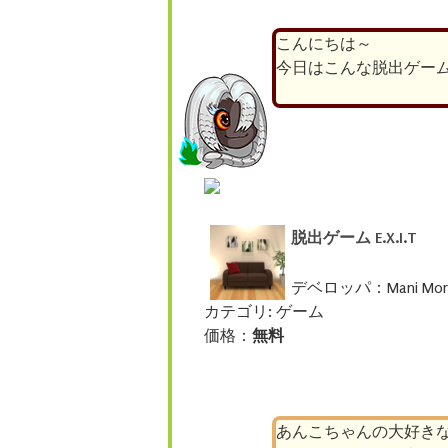
こんにちは～
今日はこんな脱出ゲー
脱出ゲーム E.X.I.T
デベロッパ：Mani Moris
カテゴリ: ゲーム
価格：
無料
あんこちゃんの大好き