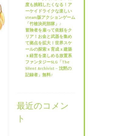
度も挑戦したくなる！ア
ーケイドライクな楽しい
steam版アクションゲーム
「竹槍決死部隊」♪
冒険者を雇って依頼をク
リア！お金と武器を集め
て拠点を拡大！世界スケ
ールの探索ｘ育成ｘ建築
ｘ経営を楽しめる放置系
ファンタジーSLG「The
Silent Archivist – 沈黙の
記録者」無料♪
最近のコメン
ト