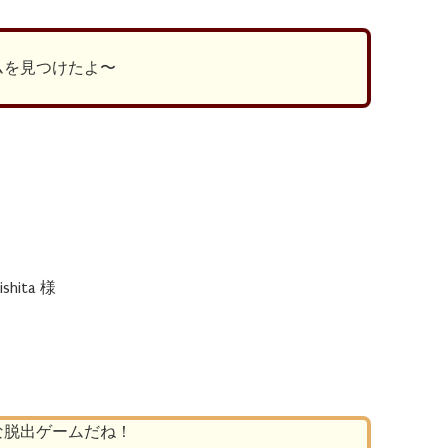
ムを見つけたよ〜
hita 様
な脱出ゲームだね！