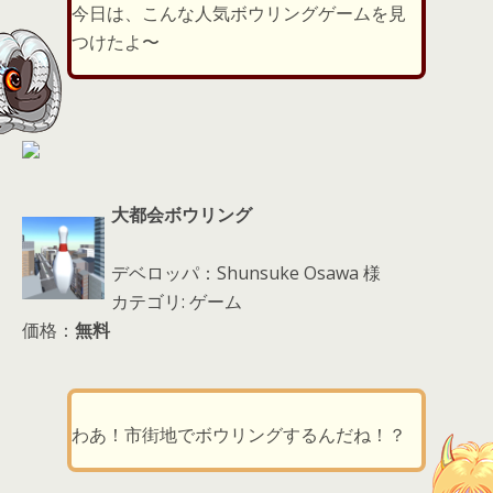
er
a
l
今日は、こんな人気ボウリングゲームを見
d
つけたよ〜
s
大都会ボウリング
デベロッパ：Shunsuke Osawa 様
カテゴリ: ゲーム
価格：
無料
わあ！市街地でボウリングするんだね！？