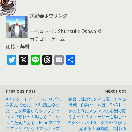
大都会ボウリング
デベロッパ：Shunsuke Osawa 様
カテゴリ: ゲーム
価格：
無料
T
X
Li
T
E
共
w
n
h
m
有
itt
e
re
ai
er
a
l
Previous Post
Next Post
d
♪トッ、トッ、トッ、リズム
都会に逃げたクマに襲いかかる
s
を刻んで進む、不思議生物の
脅威！白熱バトルは、SNSトー
たまごを障害からタップジャ
クのようにスタンプの応酬で闘
ンプで守れ〜！楽しくて、や
うよ〜！？ストーリーも楽しい
りごたえのある「Funi-フニフ
アクションRPG「クマVSマから
ニでノリノリなリズムタップ
始まる生物図鑑」無料♪