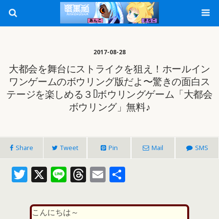
2017-08-28
大都会を舞台にストライクを狙え！ホールイン
ワンゲームのボウリング版だよ〜驚きの面白ス
テージを楽しめる３Dボウリングゲーム「大都会
ボウリング」無料♪
Share
Tweet
Pin
Mail
SMS
T
X
Li
T
E
共
w
n
h
m
有
itt
e
re
ai
こんにちは～