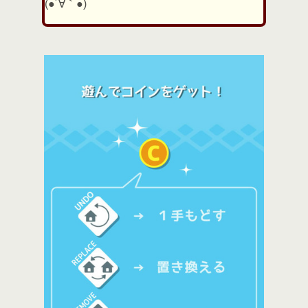
(●´∀｀●)