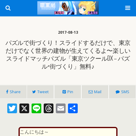
2017-08-13
パズルで街づくり！スライドするだけで、東京
だけでなく世界の建物が生えてくるよ〜楽しい
スライドマッチパズル「東京ツクールDX – パズ
ル×街づくり」無料♪
Share
Tweet
Pin
Mail
SMS
T
X
Li
T
E
共
w
n
h
m
有
itt
e
re
ai
こんにちは～