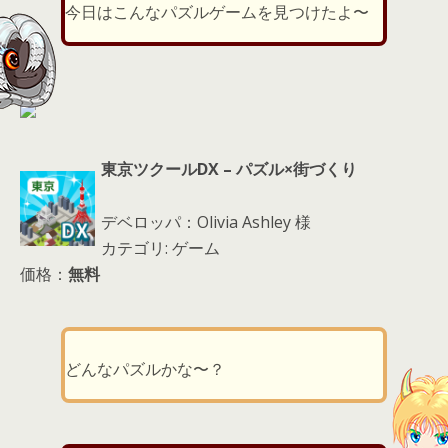
er
a
l
今日はこんなパズルゲームを見つけたよ〜
d
s
東京ツクールDX – パズル×街づくり
デベロッパ：Olivia Ashley 様
カテゴリ: ゲーム
価格：
無料
どんなパズルかな〜？