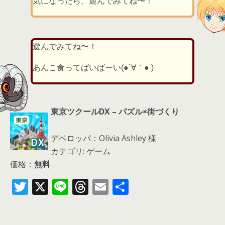
気になったら、遊んでみてね〜！
遊んでみてね〜！
あんこ食ってばいばーい(●´∀｀● )
東京ツクールDX – パズル×街づくり
デベロッパ：Olivia Ashley 様
カテゴリ: ゲーム
価格：
無料
T
X
Li
T
E
共
w
n
h
m
有
itt
e
re
ai