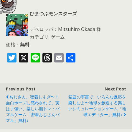
ひまつぶモンスターズ
デベロッパ：Mitsuhiro Okada 様
カテゴリ: ゲーム
価格：
無料
T
X
Li
T
E
共
w
n
h
m
有
itt
e
re
ai
er
a
l
Previous Post
Next Post
d
おじさん、密着しすぎ〜！
箱庭の宇宙で、いろんな反応を
s
面白ポーズに惑わされて、実
楽しむよ〜地球を創造する楽し
は手強い、楽しい脳トレ・パ
いシミュレーションゲーム「地
ズルゲーム「密着おじさんパ
球エディター」無料♪
ズル」無料♪