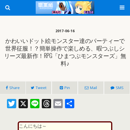
2017-06-16
かわいいドット絵モンスター達のパーティーで
世界征服！？簡単操作で楽しめる、暇つぶしシ
リーズ最新作！RPG「ひまつぶモンスターズ」無
料♪
Share
Tweet
Pin
Mail
SMS
T
X
Li
T
E
共
w
n
h
m
有
itt
e
re
ai
こんにちは～