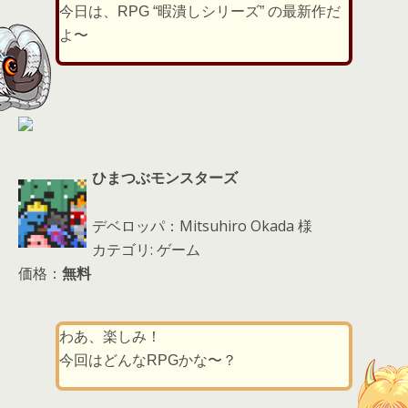
er
a
l
今日は、RPG “暇潰しシリーズ” の最新作だ
d
よ〜
s
ひまつぶモンスターズ
デベロッパ：Mitsuhiro Okada 様
カテゴリ: ゲーム
価格：
無料
わあ、楽しみ！
今回はどんなRPGかな〜？