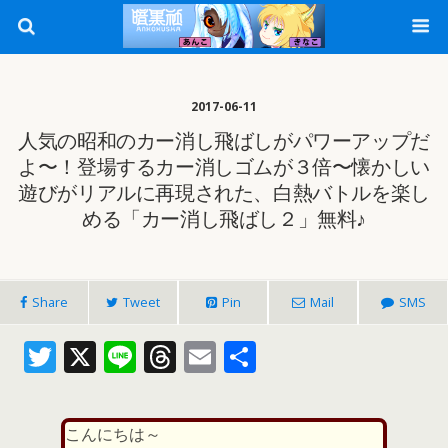
2017-06-11
人気の昭和のカー消し飛ばしがパワーアップだ
よ〜！登場するカー消しゴムが３倍〜懐かしい
遊びがリアルに再現された、白熱バトルを楽し
める「カー消し飛ばし２」無料♪
Share
Tweet
Pin
Mail
SMS
T
X
Li
T
E
共
w
n
h
m
有
itt
e
re
ai
こんにちは～