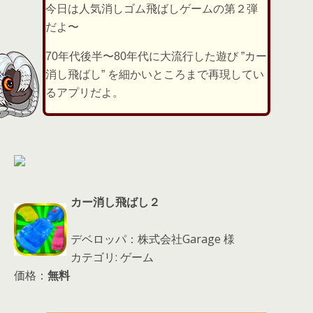
er
a
l
今日は人気消しゴム飛ばしゲームの第２弾
d
だよ〜
s
70年代後半〜80年代に大流行した遊び ”カー
消し飛ばし” を細かいところまで再現してい
るアプリだよ。
カー消し飛ばし２
デベロッパ：株式会社Garage 様
カテゴリ: ゲーム
価格：
無料