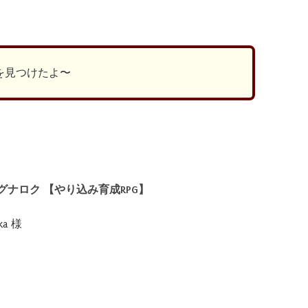
有
を見つけたよ〜
グナロク 【やり込み育成RPG】
a 様