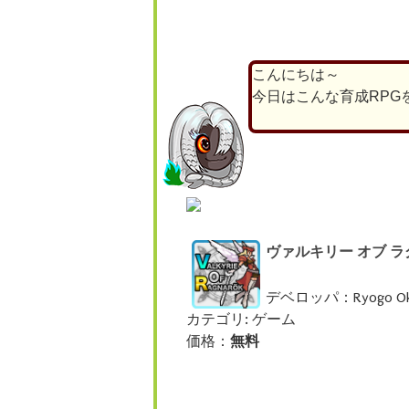
こんにちは～
今日はこんな育成RPG
ヴァルキリー オブ ラ
デベロッパ：Ryogo Ok
カテゴリ: ゲーム
価格：
無料