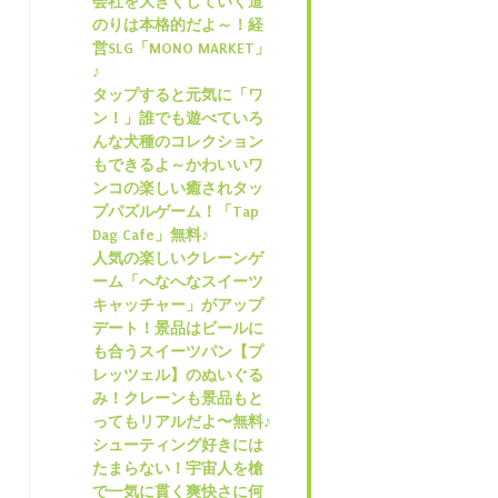
会社を大きくしていく道
のりは本格的だよ～！経
営SLG「MONO MARKET」
♪
タップすると元気に「ワ
ン！」誰でも遊べていろ
んな犬種のコレクション
もできるよ～かわいいワ
ンコの楽しい癒されタッ
プパズルゲーム！「Tap
Dag Cafe」無料♪
人気の楽しいクレーンゲ
ーム「へなへなスイーツ
キャッチャー」がアップ
デート！景品はビールに
も合うスイーツパン【プ
レッツェル】のぬいぐる
み！クレーンも景品もと
ってもリアルだよ〜無料♪
シューティング好きには
たまらない！宇宙人を槍
で一気に貫く爽快さに何