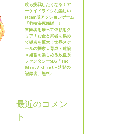
度も挑戦したくなる！ア
ーケイドライクな楽しい
steam版アクションゲーム
「竹槍決死部隊」♪
冒険者を雇って依頼をク
リア！お金と武器を集め
て拠点を拡大！世界スケ
ールの探索ｘ育成ｘ建築
ｘ経営を楽しめる放置系
ファンタジーSLG「The
Silent Archivist – 沈黙の
記録者」無料♪
最近のコメン
ト