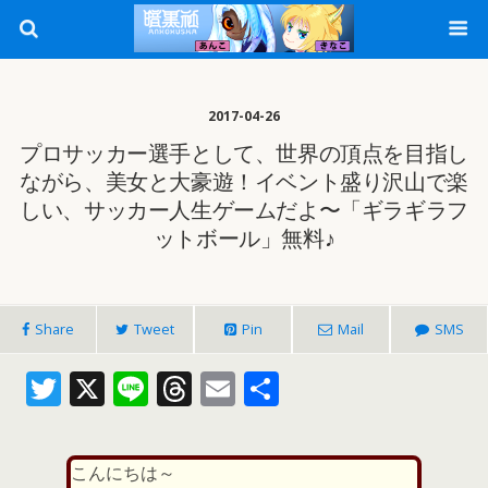
2017-04-26
プロサッカー選手として、世界の頂点を目指し
ながら、美女と大豪遊！イベント盛り沢山で楽
しい、サッカー人生ゲームだよ〜「ギラギラフ
ットボール」無料♪
Share
Tweet
Pin
Mail
SMS
T
X
Li
T
E
共
w
n
h
m
有
itt
e
re
ai
こんにちは～