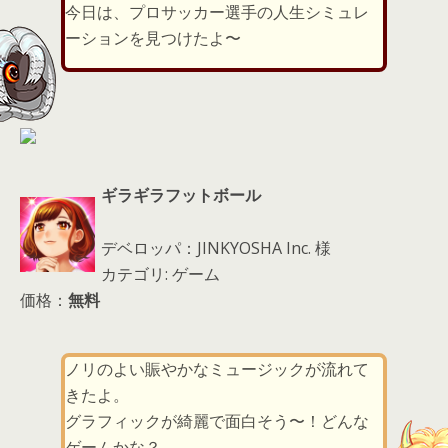
er
a
l
今日は、プロサッカー選手の人生シミュレ
d
ーションを見つけたよ〜
s
ギラギラフットボール
デベロッパ：JINKYOSHA Inc. 様
カテゴリ: ゲーム
価格：
無料
ノリのよい賑やかなミュージックが流れて
きたよ。
グラフィックが綺麗で面白そう〜！どんな
ゲームかな？