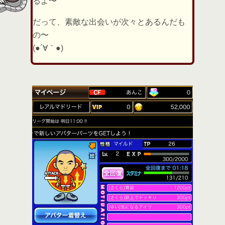
るよ〜
だって、素敵な出会いが次々とあるんだも
の〜
(●´∀｀●)