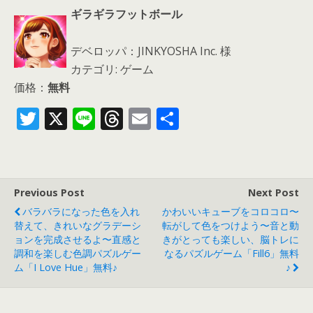
ギラギラフットボール
デベロッパ：JINKYOSHA Inc. 様
カテゴリ: ゲーム
価格：
無料
T
X
Li
T
E
共
w
n
h
m
有
itt
e
re
ai
er
a
l
Previous Post
Next Post
d
バラバラになった色を入れ
かわいいキューブをコロコロ〜
s
替えて、きれいなグラデーシ
転がして色をつけよう〜音と動
ョンを完成させるよ〜直感と
きがとっても楽しい、脳トレに
調和を楽しむ色調パズルゲー
なるパズルゲーム「Fill6」無料
ム「I Love Hue」無料♪
♪