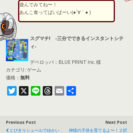
遊んでみてね〜！
あんこ食ってばいばーい(●´∀｀● )
スグマチ! -三分でできるインスタントシテ
ィ-
デベロッパ：BLUE PRINT Inc. 様
カテゴリ: ゲーム
価格：
無料
T
X
Li
T
E
共
w
n
h
m
有
itt
e
re
ai
er
a
l
Previous Post
Next Post
d
とびきりシュールでゆかい
神様の子供を育てるよ〜！２択