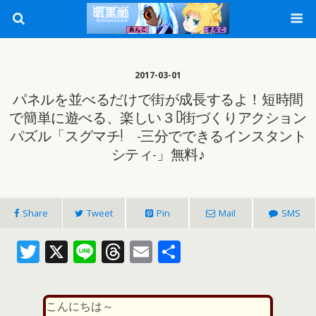
2017-03-01
パネルを並べるだけで街が成長するよ！短時間
で簡単に遊べる、楽しい３D街づくりアクション
パズル「スグマチ! -三分でできるインスタント
シティ-」無料♪
Share
Tweet
Pin
Mail
SMS
T
X
Li
T
E
共
w
n
h
m
有
itt
e
re
ai
こんにちは～