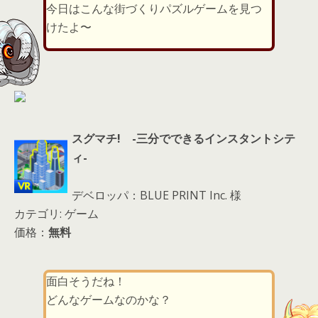
er
a
l
今日はこんな街づくりパズルゲームを見つ
d
けたよ〜
s
スグマチ! -三分でできるインスタントシテ
ィ-
デベロッパ：BLUE PRINT Inc. 様
カテゴリ: ゲーム
価格：
無料
面白そうだね！
どんなゲームなのかな？