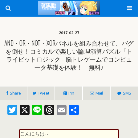
2017-02-27
AND・OR・NOT・XORパネルを組み合わせて、バグ
を倒せ！コミカルで楽しい論理演算パズル「ト
ライビットロジック – 脳トレゲームでコンピュ
ータ基礎を体験！」無料♪
Share
Tweet
Pin
Mail
SMS
T
X
Li
T
E
共
w
n
h
m
有
itt
e
re
ai
こんにちは～