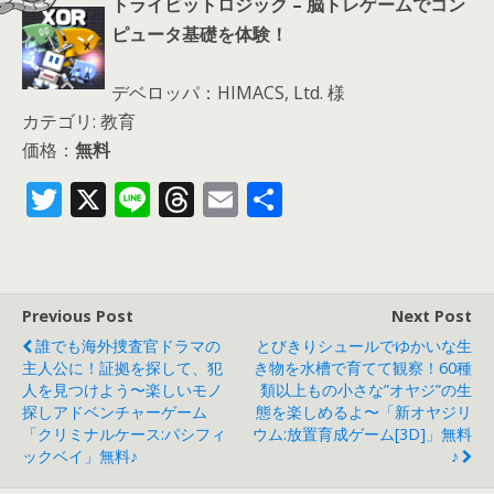
トライビットロジック – 脳トレゲームでコン
ピュータ基礎を体験！
デベロッパ：HIMACS, Ltd. 様
カテゴリ: 教育
価格：
無料
T
X
Li
T
E
共
w
n
h
m
有
itt
e
re
ai
er
a
l
Previous Post
Next Post
d
誰でも海外捜査官ドラマの
とびきりシュールでゆかいな生
s
主人公に！証拠を探して、犯
き物を水槽で育てて観察！60種
人を見つけよう〜楽しいモノ
類以上もの小さな”オヤジ”の生
探しアドベンチャーゲーム
態を楽しめるよ〜「新オヤジリ
「クリミナルケース:パシフィ
ウム:放置育成ゲーム[3D]」無料
ックベイ」無料♪
♪