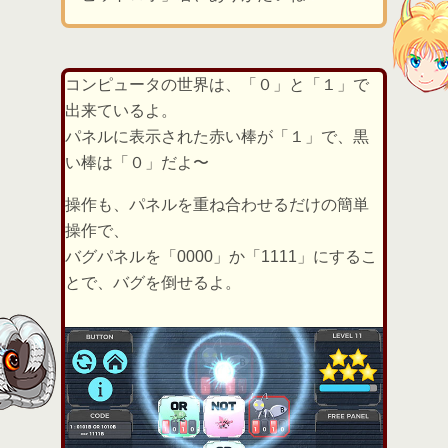
コンピュータの世界は、「０」と「１」で
出来ているよ。
パネルに表示された赤い棒が「１」で、黒
い棒は「０」だよ〜
操作も、パネルを重ね合わせるだけの簡単
操作で、
バグパネルを「0000」か「1111」にするこ
とで、バグを倒せるよ。