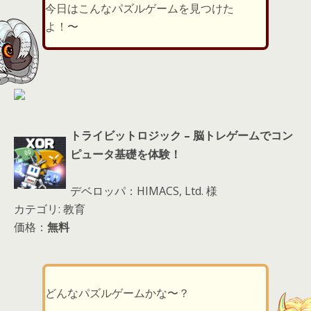
er
a
l
今日はこんなパズルゲームを見つけた
d
よ！〜
s
トライビットロジック – 脳トレゲームでコン
ピュータ基礎を体験！
デベロッパ：HIMACS, Ltd. 様
カテゴリ: 教育
価格：
無料
どんなパズルゲームかな〜？