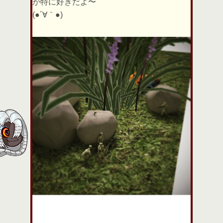
が特に好きだよ〜
(●´∀｀●)