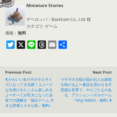
Miniature Stories
デベロッパ：Backham Co., Ltd. 様
カテゴリ: ゲーム
価格：
無料
T
X
Li
T
E
共
w
n
h
m
有
itt
e
re
ai
er
a
l
Previous Post
Next Post
d
かわいい女の子が小人サイ
ウサギの王様が囚われたお姫様
s
ズになって大活躍！ユニーク
を助けるよ〜童話を思わせる不
な仕掛けをたくさん楽しめる
思議な世界で、やりごたえのあ
よ〜すべてが巨大になった自
る、アクションパズルゲーム
室での謎解き「脱出ゲーム 大
「King Rabbit」無料♪
きな部屋と小さな私」無料♪