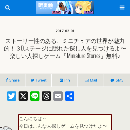
2017-02-01
ストーリー性のある、ミニチュアの世界が魅力
的！３Dステージに隠れた探し人を見つけるよ〜
楽しい人探しゲーム「Miniature Stories」無料♪
Share
Tweet
Pin
Mail
SMS
T
X
Li
T
E
共
w
n
h
m
有
itt
e
re
ai
こんにちは～
er
a
l
今日はこんな人探しゲームを見つけたよ〜