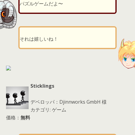
d
パズルゲームだよ〜
s
それは嬉しいね！
Sticklings
デベロッパ：Djinnworks GmbH 様
カテゴリ: ゲーム
価格：
無料