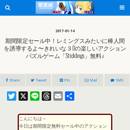
2017-01-14
期間限定セール中！レミングスみたいに棒人間
を誘導するよ〜きれいな３Dの楽しいアクション
パズルゲーム「Sticklings」無料♪
Share
Tweet
Pin
Mail
SMS
T
X
Li
T
E
共
w
n
h
m
有
itt
e
re
ai
こんにちは～
er
a
l
今日は期間限定無料セール中のアクション