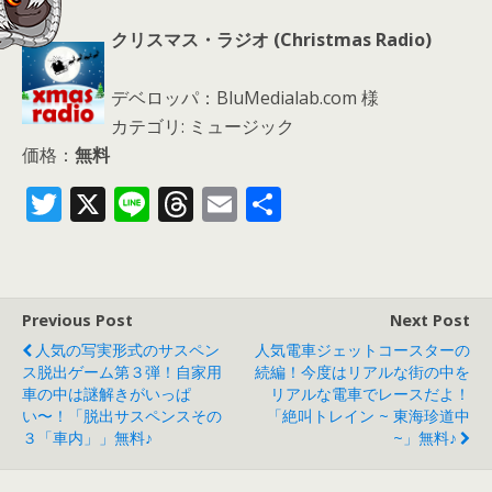
クリスマス・ラジオ (Christmas Radio)
デベロッパ：BluMedialab.com 様
カテゴリ: ミュージック
価格：
無料
T
X
Li
T
E
共
w
n
h
m
有
itt
e
re
ai
er
a
l
Previous Post
Next Post
d
人気の写実形式のサスペン
人気電車ジェットコースターの
s
ス脱出ゲーム第３弾！自家用
続編！今度はリアルな街の中を
車の中は謎解きがいっぱ
リアルな電車でレースだよ！
い〜！「脱出サスペンスその
「絶叫トレイン ~ 東海珍道中
３「車内」」無料♪
~」無料♪