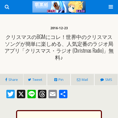
2016-12-23
クリスマスのBGMにコレ！世界中のクリスマス
ソングが簡単に楽しめる、人気定番のラジオ局
アプリ「クリスマス・ラジオ (Christmas Radio)」無
料♪
Share
Tweet
Pin
Mail
SMS
T
X
Li
T
E
共
w
n
h
m
有
itt
e
re
ai