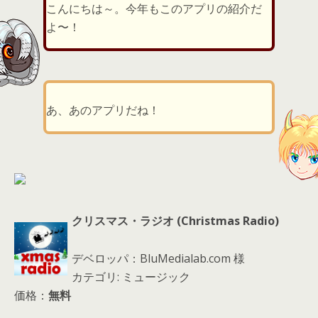
er
a
l
こんにちは～。今年もこのアプリの紹介だ
d
よ〜！
s
あ、あのアプリだね！
クリスマス・ラジオ (Christmas Radio)
デベロッパ：BluMedialab.com 様
カテゴリ: ミュージック
価格：
無料