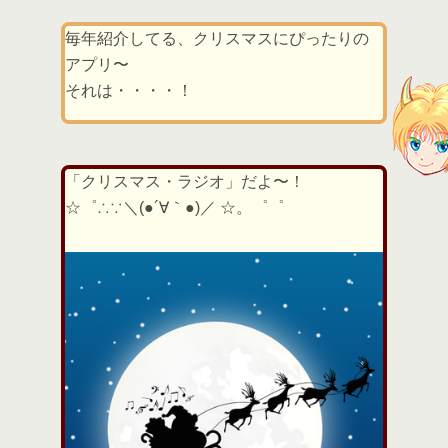
毎年紹介してる、クリスマスにぴったりの
アプリ〜
それは・・・・！
「クリスマス・ラジオ」だよ〜！
☆゜∴∵＼(●´∀｀●)／ ☆。゜゜