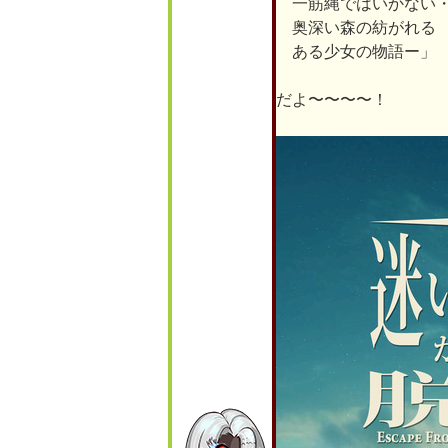
一筋縄ではいかない
奥深い森の紡がれる
ある少女の物語ー」
だよ〜〜〜〜！