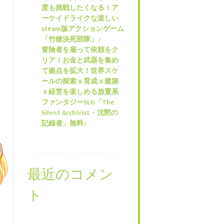
度も挑戦したくなる！ア
ーケイドライクな楽しい
steam版アクションゲーム
「竹槍決死部隊」♪
冒険者を雇って依頼をク
リア！お金と武器を集め
て拠点を拡大！世界スケ
ールの探索ｘ育成ｘ建築
ｘ経営を楽しめる放置系
ファンタジーSLG「The
Silent Archivist – 沈黙の
記録者」無料♪
最近のコメン
ト