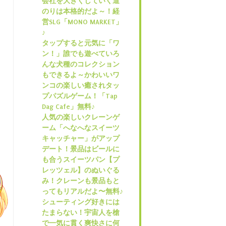
会社を大きくしていく道
のりは本格的だよ～！経
営SLG「MONO MARKET」
♪
タップすると元気に「ワ
ン！」誰でも遊べていろ
んな犬種のコレクション
もできるよ～かわいいワ
ンコの楽しい癒されタッ
プパズルゲーム！「Tap
Dag Cafe」無料♪
人気の楽しいクレーンゲ
ーム「へなへなスイーツ
キャッチャー」がアップ
デート！景品はビールに
も合うスイーツパン【プ
レッツェル】のぬいぐる
み！クレーンも景品もと
ってもリアルだよ〜無料♪
シューティング好きには
たまらない！宇宙人を槍
で一気に貫く爽快さに何