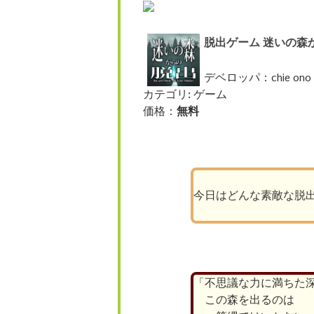
脱出ゲーム 迷いの森
デベロッパ：chie ono
カテゴリ: ゲーム
価格：
無料
今日はどんな素敵な脱
「不思議な力に満ちた
この森を出るのは