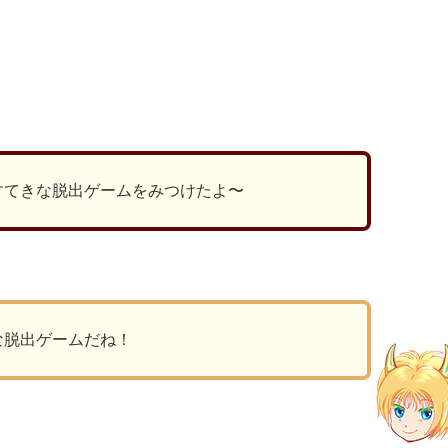
ds
il
共
有
すてきな脱出ゲームをみつけたよ〜
な脱出ゲームだね！