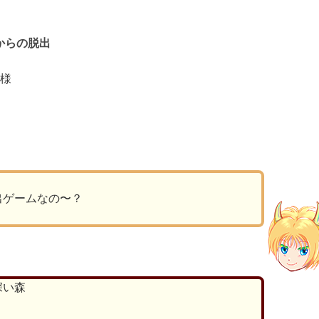
からの脱出
 様
出ゲームなの〜？
深い森