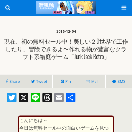
2016-12-04
現在、初の無料セール中！美しい２D世界で工作
したり、冒険できるよ〜作れる物が豊富なクラ
フト系箱庭ゲーム「Junk Jack Retro」
Share
Tweet
Pin
Mail
SMS
T
X
Li
T
E
共
w
n
h
m
有
itt
e
re
ai
こんにちは～
er
a
l
今日は無料セール中の面白いゲームを見つ