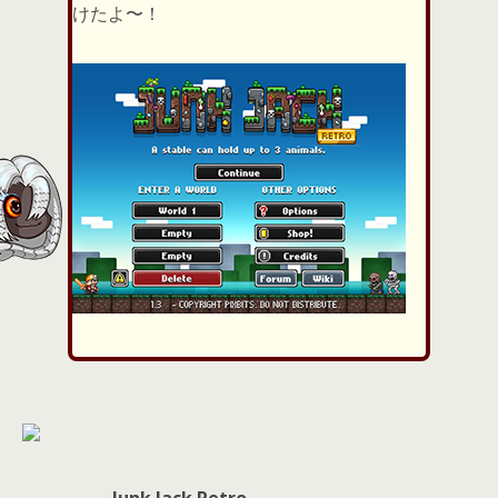
d
けたよ〜！
s
Junk Jack Retro