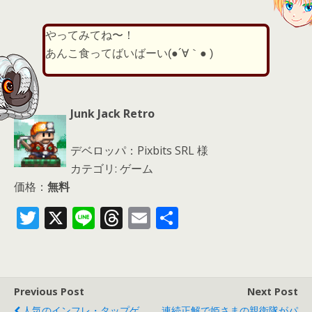
やってみてね〜！
あんこ食ってばいばーい(●´∀｀● )
Junk Jack Retro
デベロッパ：Pixbits SRL 様
カテゴリ: ゲーム
価格：
無料
T
X
Li
T
E
共
w
n
h
m
有
itt
e
re
ai
er
a
l
Previous Post
Next Post
d
人気のインフレ・タップゲ
連続正解で姫さまの親衛隊がパ