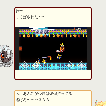
わー
ころばされた〜〜
あ、
あんこ
が今度は爆弾持ってる！
逃げろ〜〜〜３３３