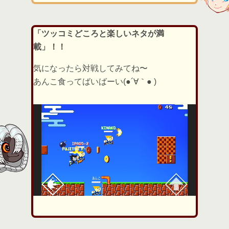
「ツッコミどころと楽しいネタが満
載」！！
気になったら対戦してみてね〜
あんこ食ってばいばーい(●´∀｀● )