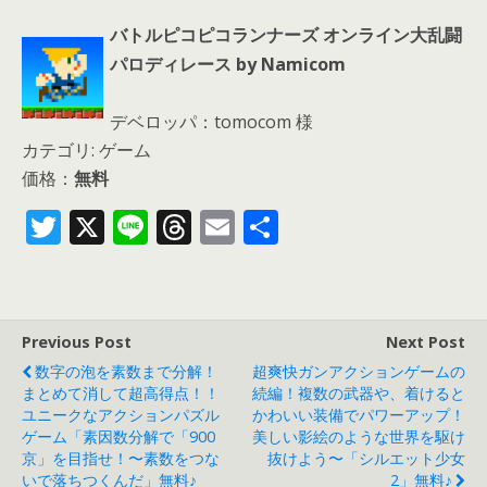
バトルピコピコランナーズ オンライン大乱闘
パロディレース by Namicom
デベロッパ：tomocom 様
カテゴリ: ゲーム
価格：
無料
T
X
Li
T
E
共
w
n
h
m
有
itt
e
re
ai
er
a
l
Previous Post
Next Post
d
数字の泡を素数まで分解！
超爽快ガンアクションゲームの
s
まとめて消して超高得点！！
続編！複数の武器や、着けると
ユニークなアクションパズル
かわいい装備でパワーアップ！
ゲーム「素因数分解で「900
美しい影絵のような世界を駆け
京」を目指せ！〜素数をつな
抜けよう〜「シルエット少女
いで落ちつくんだ」無料♪
2」無料♪