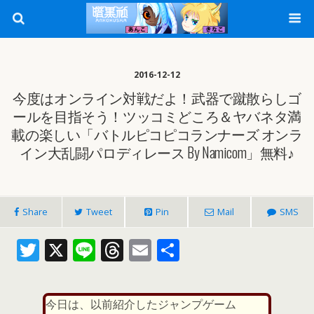
2016-12-12
今度はオンライン対戦だよ！武器で蹴散らしゴ
ールを目指そう！ツッコミどころ＆ヤバネタ満
載の楽しい「バトルピコピコランナーズ オンラ
イン大乱闘パロディレース By Namicom」無料♪
Share
Tweet
Pin
Mail
SMS
T
X
Li
T
E
共
w
n
h
m
有
itt
e
re
ai
今日は、以前紹介したジャンプゲーム