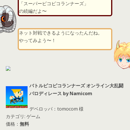
er
a
l
「スーパーピコピコランナーズ」
d
の続編だよ〜
s
ネット対戦できるようになったんだね。
やってみよう〜！
バトルピコピコランナーズ オンライン大乱闘
パロディレース by Namicom
デベロッパ：tomocom 様
カテゴリ: ゲーム
価格：
無料