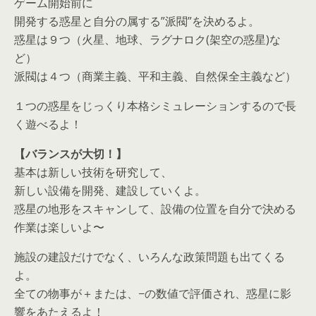
ゲーム開始前に
開発する惑星と自分の属する”派閥”を決めるよ。
惑星は９つ（火星、地球、ラグナロク(架空の惑星)な
ど）
派閥は４つ（商業主義、平和主義、自然保全主義など）
１つの惑星をじっくり本格シミュレーションするので長
く遊べるよ！
【バランスが大切！】
基本は新しい技術を研究して、
新しい設備を開発、建設していくよ。
惑星の地形をスキャンして、設備の位置を自分で決める
作業は楽しいよ〜
施設の建設だけでなく、いろんな政策問題も出てくる
よ。
全ての物事が＋または、−の数値で評価され、惑星に影
響をあたえるよ！