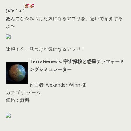
er
a
l
d
(●´∀｀● )
s
あんこ
が今みつけた気になるアプリを、急いで紹介する
よ〜
速報！今、見つけた気になるアプリ！
TerraGenesis: 宇宙探検と惑星テラフォーミ
ングシミュレーター
作曲者: Alexander Winn 様
カテゴリ: ゲーム
価格：
無料