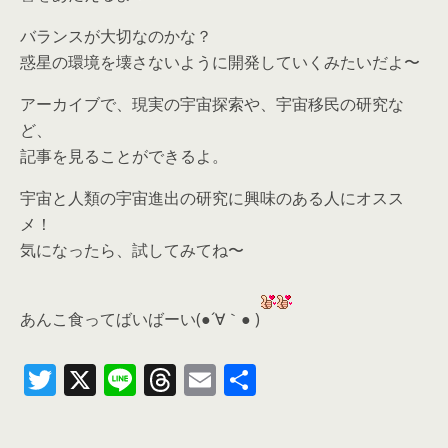
バランスが大切なのかな？
惑星の環境を壊さないように開発していくみたいだよ〜
アーカイブで、現実の宇宙探索や、宇宙移民の研究な
ど、
記事を見ることができるよ。
宇宙と人類の宇宙進出の研究に興味のある人にオスス
メ！
気になったら、
試してみてね〜
あんこ食ってばいばーい(●´∀｀● )
T
X
Li
T
E
共
w
n
h
m
有
itt
e
re
ai