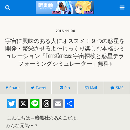
2016-11-04
宇宙に興味のある人にオススメ！９つの惑星を
開発・繁栄させるよ〜じっくり楽しむ本格シミ
ュレーション「TerraGenesis: 宇宙探検と惑星テラ
フォーミングシミュレーター」無料♪
Share
Tweet
Pin
Mail
SMS
T
X
Li
T
E
共
w
n
h
m
有
こんにちは～
暗黒社
の
あんこ
だよ。
itt
e
re
ai
みんな元気〜？