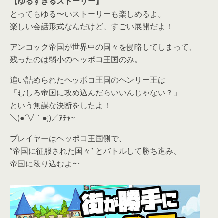
【ゆるすぎるストーリー】
とってもゆる〜いストーリーも楽しめるよ。
楽しい会話形式なんだけど、すごい展開だよ！
アンコック帝国が世界中の国々を侵略してしまって、
残ったのは弱小のヘッポコ王国のみ。
追い詰められたヘッポコ王国のヘンリー王は
「むしろ帝国に攻め込んだらいいんじゃない？」
という無謀な決断をしたよ！
＼(●´∀｀●;)／ｱﾁｬ~
プレイヤーはヘッポコ王国側で、
”帝国に征服された国々” とバトルして勝ち進み、
帝国に殴り込むよ〜