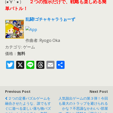
２つの指示だけで、戦略も楽しめる簡
(●´∀｀● )
単バトル！
乱闘!ゴチャキャラうぉーず
作曲者: Ryogo Oka
カテゴリ: ゲーム
価格：
無料
T
X
Li
T
E
共
w
n
h
m
有
itt
e
re
ai
er
a
l
Previous Post
Next Post
d
２つの定番パズルゲームを
人気脱出ゲームの第３弾！今回
s
融合させたような、誰でもす
も最大のトラップを避けられる
ぐに遊べる楽しい落ち物パズ
かな？不思議なかわいい部屋