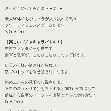
さっそくやってみたよ〜(●´∀｀● )
最大50体のちびキャラが入り乱れて戦う
タワーディフェンスゲームだよ〜
＼(●´∀｀●)／
【楽しいゴチャキャラバトル！】
中世ファンタジーな世界で、
自軍と敵軍が、ごちゃごちゃになって戦うよ。
自軍の王様が倒されたら負け、
敵軍のトップを倒せば勝利になるよ。
斜め上からの見下ろし視点だよ。
途中の砦（とりで）を制圧すると”前線”が前進して、
前線から自軍のユニットを出撃できるのが特徴だよ！
(●´∀｀●)ｂ