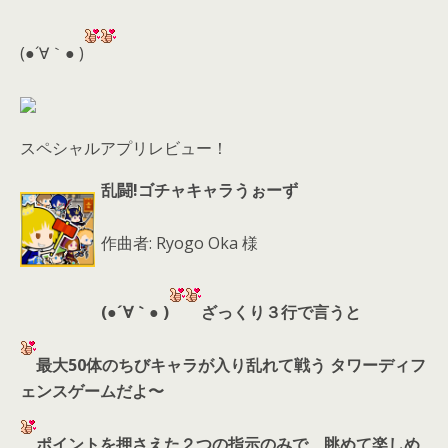
er
a
l
d
(●´∀｀● )
s
スペシャルアプリレビュー！
乱闘!ゴチャキャラうぉーず
作曲者: Ryogo Oka 様
(●´∀｀● )
ざっくり３行で言うと
最大50体のちびキャラが入り乱れて戦う タワーディフ
ェンスゲームだよ〜
ポイントを押さえた２つの指示のみで、眺めて楽しめ