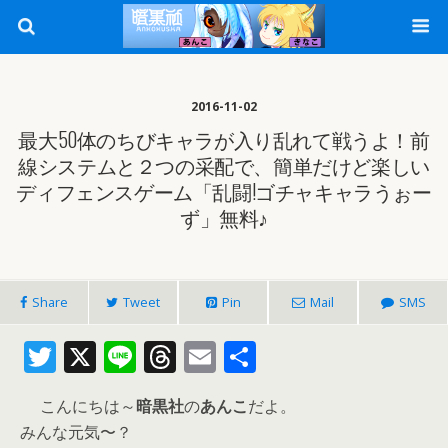
2016-11-02
最大50体のちびキャラが入り乱れて戦うよ！前
線システムと２つの采配で、簡単だけど楽しい
ディフェンスゲーム「乱闘!ゴチャキャラうぉー
ず」無料♪
Share
Tweet
Pin
Mail
SMS
T
X
Li
T
E
共
w
n
h
m
有
こんにちは～
暗黒社
の
あんこ
だよ。
itt
e
re
ai
みんな元気〜？