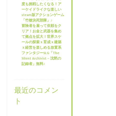
度も挑戦したくなる！ア
ーケイドライクな楽しい
steam版アクションゲーム
「竹槍決死部隊」♪
冒険者を雇って依頼をク
リア！お金と武器を集め
て拠点を拡大！世界スケ
ールの探索ｘ育成ｘ建築
ｘ経営を楽しめる放置系
ファンタジーSLG「The
Silent Archivist – 沈黙の
記録者」無料♪
最近のコメン
ト