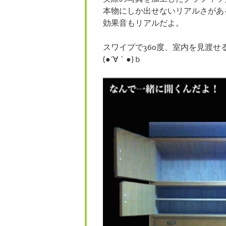
本物にしか出せないリアルさがあ
効果音もリアルだよ。
スワイプで360度、室内を見渡せ
(●´∀｀●)ｂ