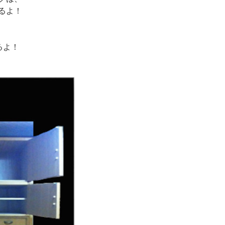
るよ！
るよ！