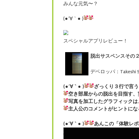
みんな元気〜？
(●´∀｀● )
スペシャルアプリレビュー！
脱出サスペンスその
デベロッパ：Takeshi Sa
(●´∀｀● )
ざっくり３行で言う
空き部屋からの脱出を目指す、
写真を加工したグラフィックは
主人公のコメントがヒントにな
(●´∀｀● )
あんこの「体験レポ