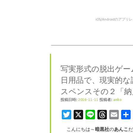
iOS/Android
コンテンツへスキップ
メニュー
写実形式の脱出ゲー
日用品で、現実的な
スペンスその２「納
投稿日時:
2016-11-11
投稿者:
anko
Twitter
X
Line
Threa
Ema
こんにちは～
暗黒社
の
あんこ
だ