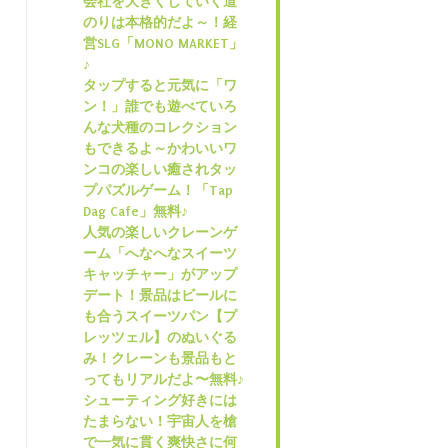
会社を大きくしていく道
のりは本格的だよ～！経
営SLG「MONO MARKET」
♪
タップすると元気に「ワ
ン！」誰でも遊べていろ
んな犬種のコレクション
もできるよ～かわいいワ
ンコの楽しい癒されタッ
プパズルゲーム！「Tap
Dag Cafe」無料♪
人気の楽しいクレーンゲ
ーム「へなへなスイーツ
キャッチャー」がアップ
デート！景品はビールに
も合うスイーツパン【プ
レッツェル】のぬいぐる
み！クレーンも景品もと
ってもリアルだよ〜無料♪
シューティング好きには
たまらない！宇宙人を槍
で一気に貫く爽快さに何