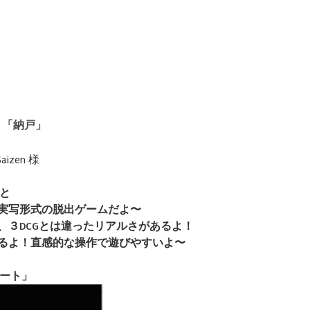
２「納戸」
izen 様
と
実写形式の脱出ゲームだよ〜
、３DCGとは違ったリアルさがあるよ！
るよ！直感的な操作で遊びやすいよ〜
ート」