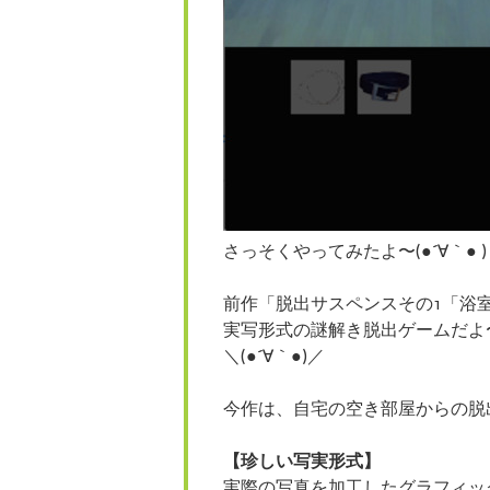
さっそくやってみたよ〜(●´∀｀● )
前作「脱出サスペンスその1「浴
実写形式の謎解き脱出ゲームだよ
＼(●´∀｀●)／
今作は、自宅の空き部屋からの脱
【珍しい写実形式】
実際の写真を加工したグラフィッ