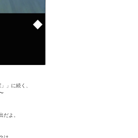
室」」に続く、
〜
出だよ。
クは、