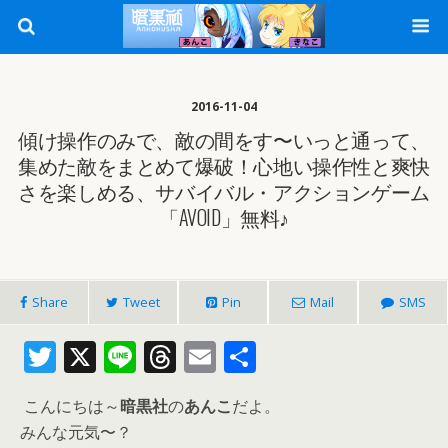
2016-11-04
傾け操作のみで、敵の間をす〜いっと通って、
集めた敵をまとめて爆破！心地い操作性と爽快
さを楽しめる、サバイバル・アクションゲーム
「AVOID」無料♪
Share
Tweet
Pin
Mail
SMS
T
X
Li
T
E
共
w
n
h
m
有
こんにちは～
暗黒社
の
あんこ
だよ。
itt
e
re
ai
みんな元気〜？