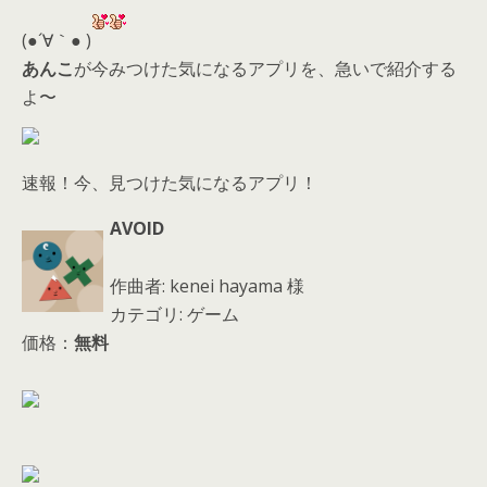
er
a
l
d
(●´∀｀● )
s
あんこ
が今みつけた気になるアプリを、急いで紹介する
よ〜
速報！今、見つけた気になるアプリ！
AVOID
作曲者: kenei hayama 様
カテゴリ: ゲーム
価格：
無料