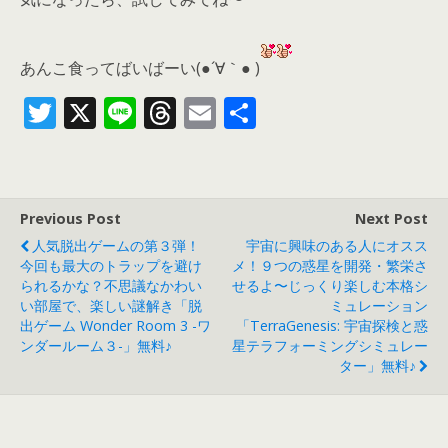
あんこ食ってばいばーい(●´∀｀● )
T
X
Li
T
E
共
w
n
h
m
有
itt
e
re
ai
er
a
l
Previous Post
Next Post
d
人気脱出ゲームの第３弾！
宇宙に興味のある人にオスス
s
今回も最大のトラップを避け
メ！９つの惑星を開発・繁栄さ
られるかな？不思議なかわい
せるよ〜じっくり楽しむ本格シ
い部屋で、楽しい謎解き「脱
ミュレーション
出ゲーム Wonder Room 3 -ワ
「TerraGenesis: 宇宙探検と惑
ンダールーム３-」無料♪
星テラフォーミングシミュレー
ター」無料♪