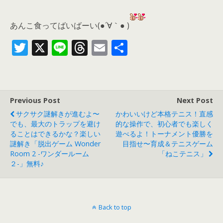
あんこ食ってばいばーい(●´∀｀● )
T
X
Li
T
E
共
w
n
h
m
有
itt
e
re
ai
er
a
l
Previous Post
Next Post
d
サクサク謎解きが進むよ〜
かわいいけど本格テニス！直感
s
でも、最大のトラップを避け
的な操作で、初心者でも楽しく
ることはできるかな？楽しい
遊べるよ！トーナメント優勝を
謎解き「脱出ゲーム Wonder
目指せ〜育成＆テニスゲーム
Room 2 -ワンダールーム
「ねこテニス」
２-」無料♪
Back to top