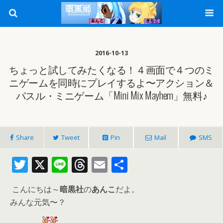
2016-10-13
ちょっと試してみたくなる！４画面で４つのミ
ニゲームを同時にプレイするよ〜アクション＆
パスル・ミニゲーム「Mini Mix Mayhem」無料♪
Share
Tweet
Pin
Mail
SMS
T
X
Li
T
E
共
w
n
h
m
有
こんにちは～
暗黒社
の
あんこ
だよ。
itt
e
re
ai
みんな元気〜？
er
a
l