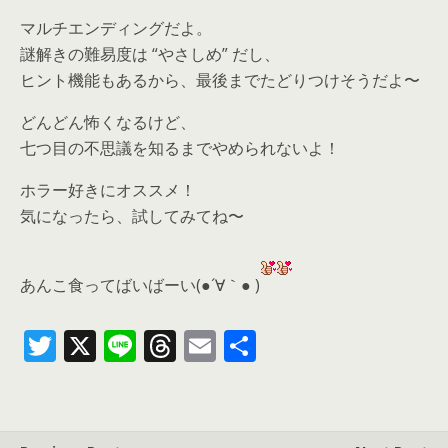
マルチエンディングだよ。
謎解きの難易度は “やさしめ” だし、
ヒント機能もあるから、最後までたどりつけそうだよ〜
どんどん怖くなるけど、
七つ目の不思議を知るまでやめられないよ！
ホラー好きにオススメ！
気になったら、
試してみてね〜
あんこ食ってばいばーい(●´∀｀● )
T
X
Li
T
E
共
w
n
h
m
有
itt
e
re
ai
er
a
l