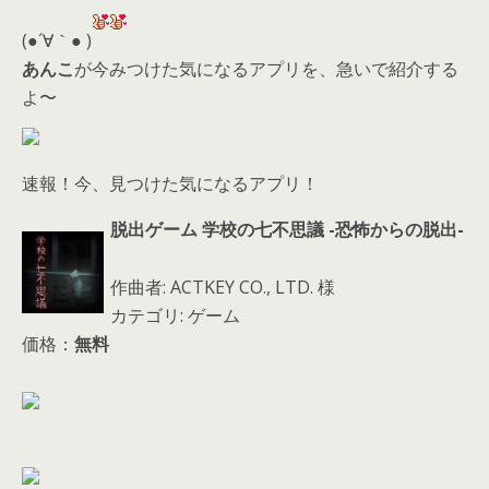
er
a
l
d
(●´∀｀● )
s
あんこ
が今みつけた気になるアプリを、急いで紹介する
よ〜
速報！今、見つけた気になるアプリ！
脱出ゲーム 学校の七不思議 -恐怖からの脱出-
作曲者: ACTKEY CO., LTD. 様
カテゴリ: ゲーム
価格：
無料