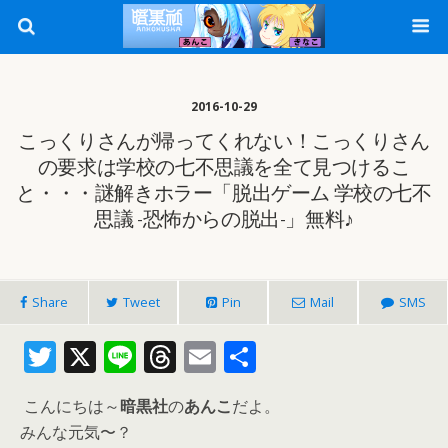
2016-10-29
こっくりさんが帰ってくれない！こっくりさん
の要求は学校の七不思議を全て見つけるこ
と・・・謎解きホラー「脱出ゲーム 学校の七不
思議 -恐怖からの脱出-」無料♪
Share
Tweet
Pin
Mail
SMS
T
X
Li
T
E
共
w
n
h
m
有
こんにちは～
暗黒社
の
あんこ
だよ。
itt
e
re
ai
みんな元気〜？