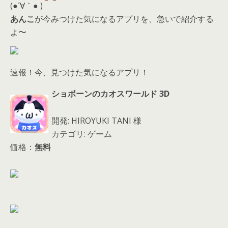
d
(●´∀｀● )
s
あんこ
が今みつけた気になるアプリを、急いで紹介する
よ〜
速報！今、見つけた気になるアプリ！
ショボーンのカオスワールド 3D
開発: HIROYUKI TANI 様
カテゴリ: ゲーム
価格：
無料