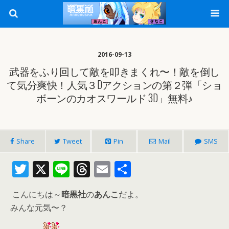
2016-09-13
武器をふり回して敵を叩きまくれ〜！敵を倒し
て気分爽快！人気３Dアクションの第２弾「ショ
ボーンのカオスワールド 3D」無料♪
Share
Tweet
Pin
Mail
SMS
T
X
Li
T
E
共
w
n
h
m
有
こんにちは～
暗黒社
の
あんこ
だよ。
itt
e
re
ai
みんな元気〜？
er
a
l