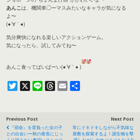
あんこ
は、機関車◯ーマスみたいなキャラが気になる
よ〜
(●´∀｀●)
気分爽快になれる楽しいアクションゲーム。
気になったら、
試してみてね〜
あんこ食ってばいばーい(●´∀｀● )
T
X
Li
T
E
共
w
n
h
m
有
itt
e
re
ai
er
a
l
Previous Post
Next Post
d
『宿命』を背負った女の子
常にドキドキしながら不気味な
s
との出会い〜秋の夜長にじっ
屋敷を探索するよ！謎生物を撃
くり読みたい奥深いストーリ
退しながらのサバイバルな３D